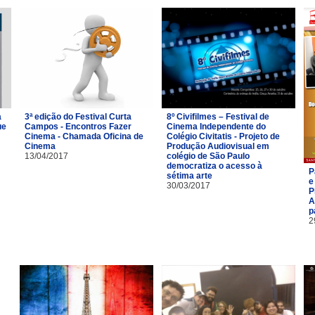
a
3ª edição do Festival Curta
8º Civifilmes – Festival de
ue
Campos - Encontros Fazer
Cinema Independente do
Cinema - Chamada Oficina de
Colégio Civitatis - Projeto de
Cinema
Produção Audiovisual em
13/04/2017
colégio de São Paulo
democratiza o acesso à
P
sétima arte
e
30/03/2017
P
A
p
2