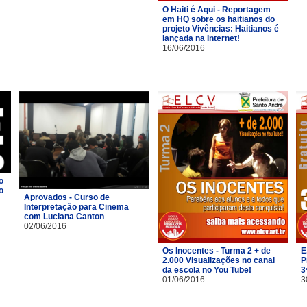
O Haiti é Aqui - Reportagem
em HQ sobre os haitianos do
projeto Vivências: Haitianos é
lançada na Internet!
16/06/2016
o
o
Aprovados - Curso de
Interpretação para Cinema
com Luciana Canton
02/06/2016
Os Inocentes - Turma 2 + de
E
2.000 Visualizações no canal
P
da escola no You Tube!
3
01/06/2016
3