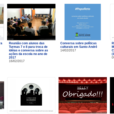
ra
Reunião com alunos das
Conversa sobre políticas
R
Turmas 7 e 8 para troca de
culturais em Santo André
M
idéias e conversa sobre as
14/02/2017
C
ações da escola no ano de
(
2017
0
16/02/2017