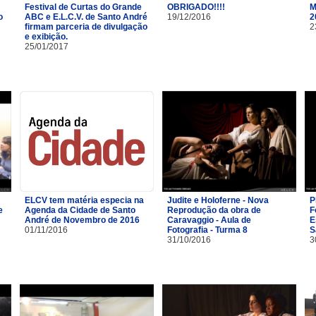
Festival de Curtas do Grande
OBRIGADO!!!!
M
o
ABC e E.L.C.V. de Santo André
19/12/2016
2
firmam parceria de divulgação
2
e exibição.
25/01/2017
ELCV tem matéria especia na
Judite e Holoferne - Nova
P
e
Agenda da Cidade de Santo
Reprodução da obra de
F
André de Novembro de 2016
Caravaggio - Aula de
E
01/11/2016
Fotografia - Turma 8
S
31/10/2016
3