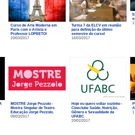
E
e
1
Curso de Arte Moderna em
Turma 7 da ELCV em reunião
Paris com o Artista e
para definição do último
Professor LOPRETO!
semestre do curso!
20/03/2017
16/03/2017
A
MOSTRE Jorge Pezzolo -
Hoje eu quero voltar sozinho -
P
Mostra Singular de Teatro
Cineclube Saúde, Nutrição,
A
Educação Jorge Pezzolo.
Gênero e Sexualidade da
1
08/03/2017
UFABC
20/02/2017