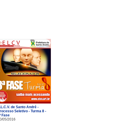
.L.C.V. de Santo André -
rocesso Seletivo - Turma 8 -
ª Fase
0/05/2016