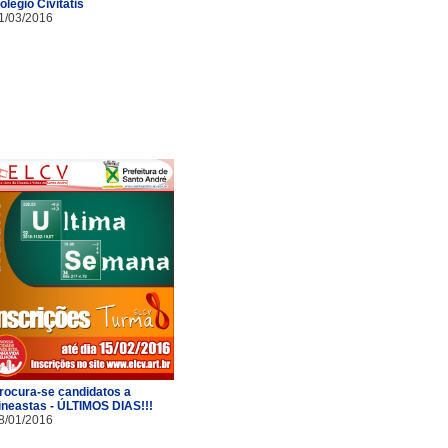
olégio Civitatis
1/03/2016
rocura-se candidatos a
ineastas - ÚLTIMOS DIAS!!!
8/01/2016