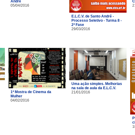
André
C
05/04/2016
2
E.L.C.V. de Santo André -
Processo Seletivo - Turma 8 -
2ª Fase
29/03/2016
Uma ação simples. Melhorias
na sala de aula da E.L.C.V.
1ª Mostra de Cinema da
21/01/2016
Mulher
04/02/2016
P
c
1