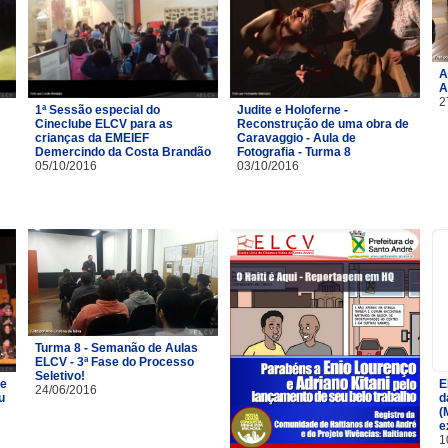
A
A
2
1ª Sessão especial do
Judite e Holoferne -
Cineclube ELCV para as
Reconstrução de uma obra de
crianças da EMEIEF
Caravaggio - Aula de
Demercindo da Costa Brandão
Fotografia - Turma 8
05/10/2016
03/10/2016
Turma 8 - Semanão de Aulas
ELCV - 3ª Fase do Processo
Seletivo!
de
E
24/06/2016
u
d
(
e
1