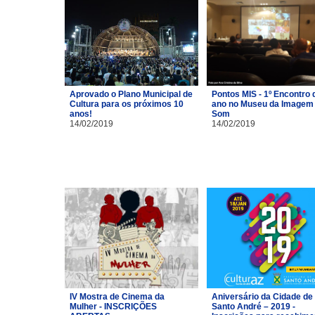
Aprovado o Plano Municipal de
Pontos MIS - 1º Encontro 
Cultura para os próximos 10
ano no Museu da Imagem 
anos!
Som
14/02/2019
14/02/2019
IV Mostra de Cinema da
Aniversário da Cidade de
Mulher - INSCRIÇÕES
Santo André – 2019 -