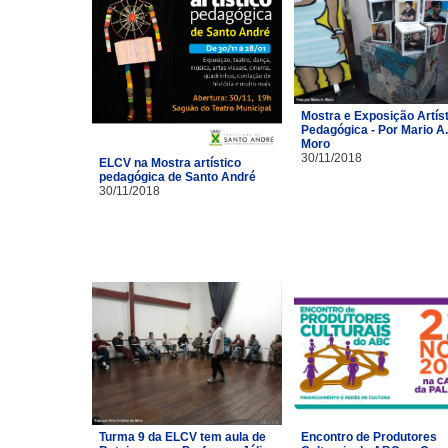
Mostra e Exposição Artíst
Pedagógica - Por Mario A.
Moro
30/11/2018
ELCV na Mostra artístico
pedagógica de Santo André
30/11/2018
Turma 9 da ELCV tem aula de
Encontro de Produtores