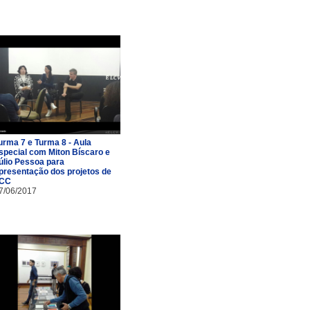
urma 7 e Turma 8 - Aula
special com Miton Bíscaro e
úlio Pessoa para
presentação dos projetos de
CC
7/06/2017