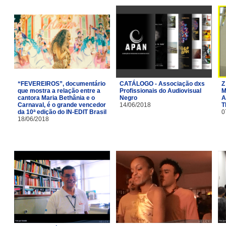
“FEVEREIROS”, documentário
CATÁLOGO - Associação dxs
Z
que mostra a relação entre a
Profissionais do Audiovisual
M
cantora Maria Bethânia e o
Negro
A
Carnaval, é o grande vencedor
14/06/2018
T
da 10ª edição do IN-EDIT Brasil
0
18/06/2018