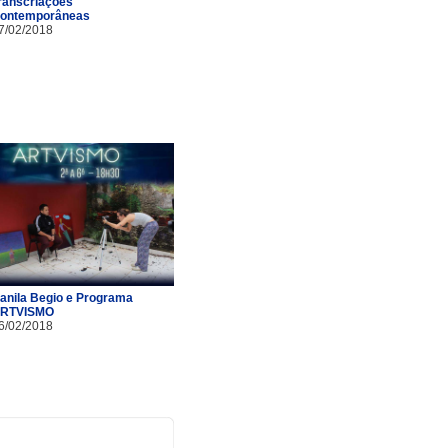
ranscriações
ontemporâneas
7/02/2018
anila Begio e Programa
RTVISMO
6/02/2018