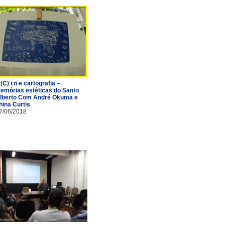
 (C) i n e cartografia –
emórias estéticas do Santo
lberto Com André Okuma e
hina Curtis
7/06/2018