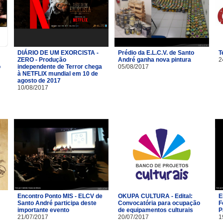
DIÁRIO DE UM EXORCISTA -
Prédio da E.L.C.V. de Santo
T
ZERO - Produção
André ganha nova pintura
2
o
independente de Terror chega
05/08/2017
à NETFLIX mundial em 10 de
agosto de 2017
10/08/2017
Encontro Ponto MIS - ELCV de
OKUPA CULTURA - Edital:
E
Santo André participa deste
Convocatória para ocupação
F
importante evento
de equipamentos culturais
P
21/07/2017
20/07/2017
1