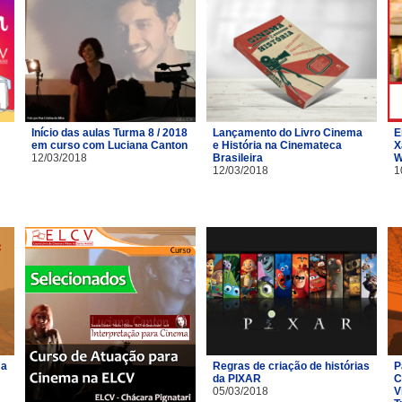
Início das aulas Turma 8 / 2018
Lançamento do Livro Cinema
E
em curso com Luciana Canton
e História na Cinemateca
X
12/03/2018
Brasileira
W
12/03/2018
1
ma
Regras de criação de histórias
P
da PIXAR
C
05/03/2018
V