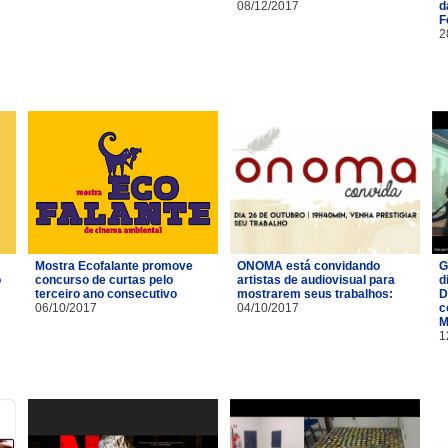
08/12/2017
d
F
2
Mostra Ecofalante promove
ONOMA está convidando
G
o
concurso de curtas pelo
artistas de audiovisual para
d
terceiro ano consecutivo
mostrarem seus trabalhos:
D
06/10/2017
04/10/2017
c
M
1