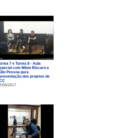
urma 7 e Turma 8 - Aula
special com Miton Bíscaro e
úlio Pessoa para
presentação dos projetos de
CC
7/06/2017