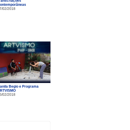
ranscriações
ontemporâneas
7/02/2018
anila Begio e Programa
RTVISMO
6/02/2018