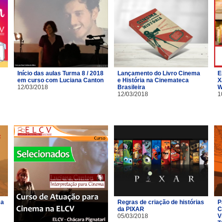
Início das aulas Turma 8 / 2018
Lançamento do Livro Cinema
E
em curso com Luciana Canton
e História na Cinemateca
X
12/03/2018
Brasileira
W
12/03/2018
1
ma
Regras de criação de histórias
P
da PIXAR
C
05/03/2018
V