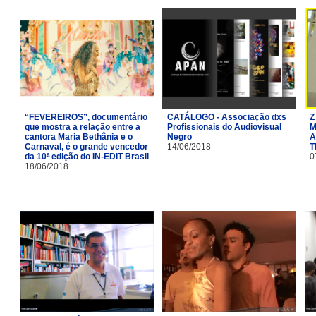
“FEVEREIROS”, documentário
CATÁLOGO - Associação dxs
Z
que mostra a relação entre a
Profissionais do Audiovisual
M
cantora Maria Bethânia e o
Negro
A
Carnaval, é o grande vencedor
14/06/2018
T
da 10ª edição do IN-EDIT Brasil
0
18/06/2018