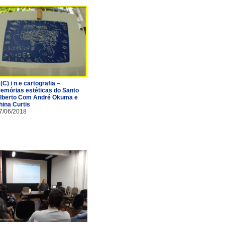
 (C) i n e cartografia –
emórias estéticas do Santo
lberto Com André Okuma e
hina Curtis
7/06/2018