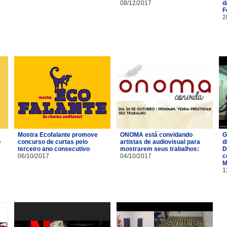
08/12/2017
d
F
2
Mostra Ecofalante promove
ONOMA está convidando
G
o
concurso de curtas pelo
artistas de audiovisual para
d
terceiro ano consecutivo
mostrarem seus trabalhos:
D
06/10/2017
04/10/2017
c
M
1