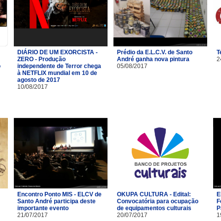
DIÁRIO DE UM EXORCISTA -
Prédio da E.L.C.V. de Santo
T
ZERO - Produção
André ganha nova pintura
2
o
independente de Terror chega
05/08/2017
à NETFLIX mundial em 10 de
agosto de 2017
10/08/2017
Encontro Ponto MIS - ELCV de
OKUPA CULTURA - Edital:
E
Santo André participa deste
Convocatória para ocupação
F
importante evento
de equipamentos culturais
P
21/07/2017
20/07/2017
1