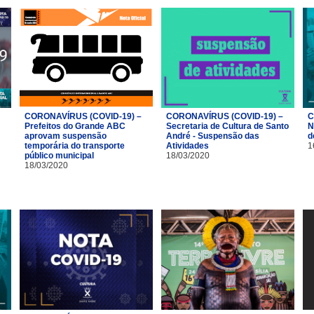
CORONAVÍRUS (COVID-19) –
CORONAVÍRUS (COVID-19) –
C
Prefeitos do Grande ABC
Secretaria de Cultura de Santo
N
aprovam suspensão
André - Suspensão das
d
temporária do transporte
Atividades
1
público municipal
18/03/2020
18/03/2020