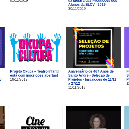
01/12/2019
da Mostra das Produções dos
Alunos da ELCV - 2019
30/11/2019
Projeto Okupa – Teatro Infantil
Aniversário de 467 Anos de
F
está com inscrições abertas!
Santo André - Seleção de
S
o
18/11/2019
Projetos - Inscrições de 11/11
P
a 27/12
1
11/11/2019