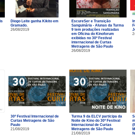
is
Diogo Leite ganha Kikito em
EscureSer e Transição
I
Gramado.
Sanguinária - Alunas da Turma
F
26/08/2019
9 tem produções realizadas
J
em Oficina do Kinoforum
2
exibidas no 30º Festival
internacional de Curtas
Metragens de São Paulo
26/08/2019
30º Festival Internacional de
Turma 9 da ELCV participa da
S
Curtas Metragens de São
Noite de Kino do 30º Festival
m
Paulo
Internacional de Curtas
(
21/08/2019
Metragens de São Paulo
M
21/08/2019
f