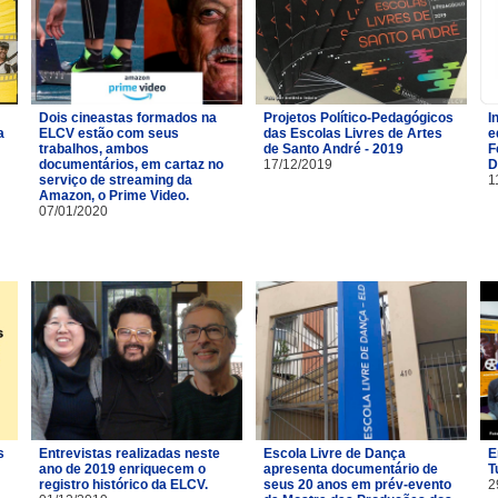
Dois cineastas formados na
Projetos Político-Pedagógicos
I
a
ELCV estão com seus
das Escolas Livres de Artes
e
trabalhos, ambos
de Santo André - 2019
F
documentários, em cartaz no
17/12/2019
D
serviço de streaming da
1
Amazon, o Prime Video.
07/01/2020
s
Entrevistas realizadas neste
Escola Livre de Dança
E
ano de 2019 enriquecem o
apresenta documentário de
T
registro histórico da ELCV.
seus 20 anos em prév-evento
2