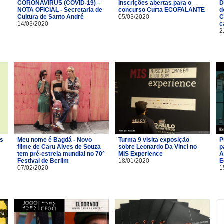
CORONAVÍRUS (COVID-19) –
Inscrições abertas para o
D
NOTA OFICIAL - Secretaria de
concurso Curta ECOFALANTE
d
Cultura de Santo André
05/03/2020
C
14/03/2020
c
2
os
Meu nome é Bagdá - Novo
Turma 9 visita exposição
P
filme de Caru Alves de Souza
sobre Leonardo Da Vinci no
p
tem pré-estreia mundial no 70°
MIS Experience
A
Festival de Berlim
18/01/2020
E
07/02/2020
1