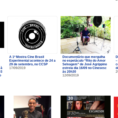
A 1ª Mostra Cine Brasil
Documentário que mergulha
D
Experimental acontece de 24 a
no espetáculo “Rito do Amor
–
29 de setembro, no CCSP
Selvagem” de José Agrippino
c
 à
17/09/2019
estreia dia 16/09 no Cinesesc
d
03
às 20h30
2
o
12/09/2019