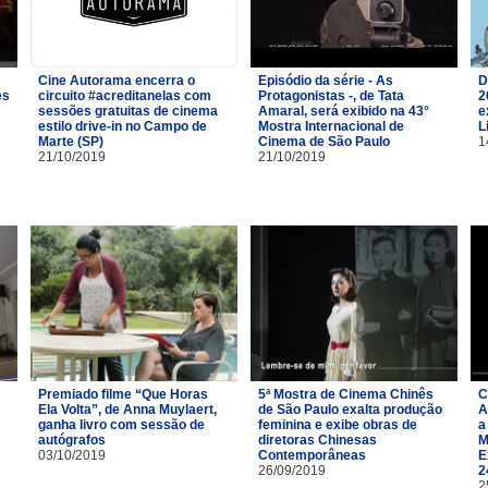
Cine Autorama encerra o
Episódio da série - As
D
es
circuito #acreditanelas com
Protagonistas -, de Tata
2
sessões gratuitas de cinema
Amaral, será exibido na 43°
e
estilo drive-in no Campo de
Mostra Internacional de
L
Marte (SP)
Cinema de São Paulo
1
21/10/2019
21/10/2019
Premiado filme “Que Horas
5ª Mostra de Cinema Chinês
C
Ela Volta”, de Anna Muylaert,
de São Paulo exalta produção
A
ganha livro com sessão de
feminina e exibe obras de
a
autógrafos
diretoras Chinesas
M
03/10/2019
Contemporâneas
E
26/09/2019
2
2