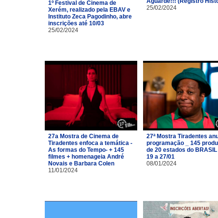
Aguarde!!! (Registro Hist
1º Festival de Cinema de
25/02/2024
Xerém, realizado pela EBAV e
Instituto Zeca Pagodinho, abre
inscrições até 10/03
25/02/2024
27a Mostra de Cinema de
27ª Mostra Tiradentes an
Tiradentes enfoca a temática -
programação _ 145 prod
As formas do Tempo- + 145
de 20 estados do BRASIL
filmes + homenageia André
19 a 27/01
Novais e Barbara Colen
08/01/2024
11/01/2024