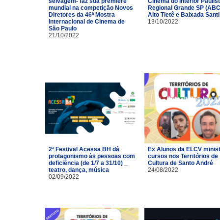
selvagem- faz sua première
Cinema do Interior Paulist
mundial na competição Novos
Regional Grande SP (ABC
Diretores da 46ª Mostra
Alto Tietê e Baixada Santi
Internacional de Cinema de
13/10/2022
São Paulo
21/10/2022
2ª Festival Acessa BH dá
Ex Alunos da ELCV minis
protagonismo às pessoas com
cursos nos Territórios de
deficiência (de 1/7 a 31/10) _
Cultura de Santo André
teatro, dança, música
24/08/2022
02/09/2022