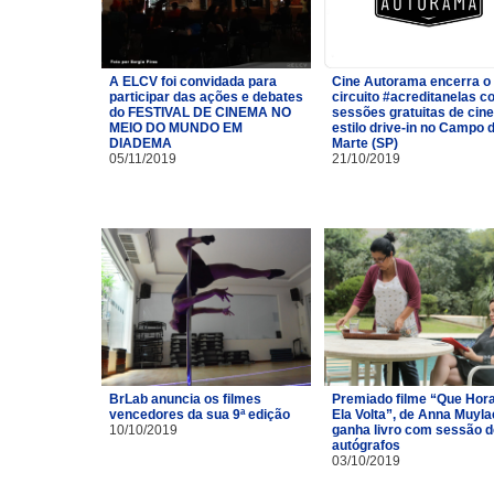
A ELCV foi convidada para
Cine Autorama encerra o
participar das ações e debates
circuito #acreditanelas 
do FESTIVAL DE CINEMA NO
sessões gratuitas de cin
MEIO DO MUNDO EM
estilo drive-in no Campo 
DIADEMA
Marte (SP)
05/11/2019
21/10/2019
BrLab anuncia os filmes
Premiado filme “Que Hor
vencedores da sua 9ª edição
Ela Volta”, de Anna Muyla
10/10/2019
ganha livro com sessão d
autógrafos
03/10/2019