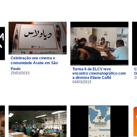
Celebração une cinema e
comunidade Árabe em São
Paulo
Turma 6 da ELCV teve
C
25/03/2015
encontro cinematográfico com
G
a diretora Eliane Caffé
2
04/03/2015