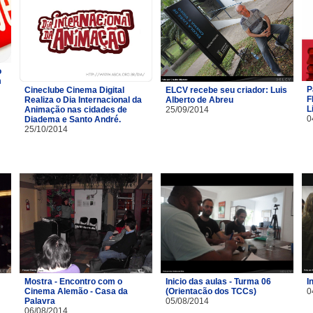
o
m
P
Cineclube Cinema Digital
ELCV recebe seu criador: Luis
F
Realiza o Dia Internacional da
Alberto de Abreu
L
Animação nas cidades de
25/09/2014
0
Diadema e Santo André.
25/10/2014
Mostra - Encontro com o
Inicio das aulas - Turma 06
I
Cinema Alemão - Casa da
(Orientacão dos TCCs)
0
Palavra
05/08/2014
06/08/2014