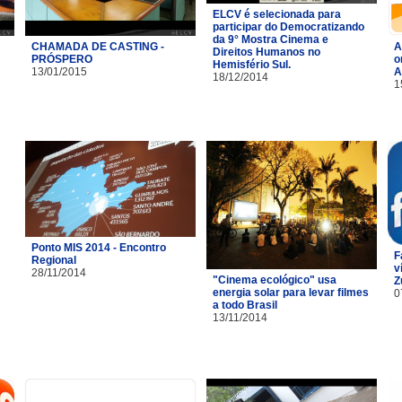
ELCV é selecionada para
participar do Democratizando
da 9° Mostra Cinema e
CHAMADA DE CASTING -
A
Direitos Humanos no
PRÓSPERO
o
Hemisfério Sul.
13/01/2015
A
18/12/2014
1
Ponto MIS 2014 - Encontro
F
Regional
v
28/11/2014
"Cinema ecológico" usa
Z
energia solar para levar filmes
0
a todo Brasil
13/11/2014