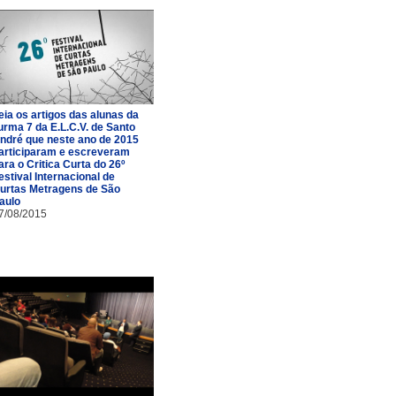
eia os artigos das alunas da
urma 7 da E.L.C.V. de Santo
ndré que neste ano de 2015
articiparam e escreveram
ara o Critica Curta do 26º
estival Internacional de
urtas Metragens de São
aulo
7/08/2015