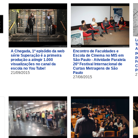
L
T
A
A Chegada, 1º episódio da web
Encontro de Faculdades e
p
série Superação é a primeira
Escola de Cinema no MIS em
p
produção a atingir 1.000
São Paulo - Atividade Paralela
F
visualizações no canal da
26º Festival Internacional de
C
escola no You Tube!
Curtas Metragens de São
P
21/09/2015
Paulo
2
27/08/2015