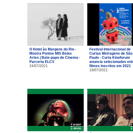
O Hotel às Margens do Rio -
Festival Internacional de
Mostra Pontos MIS Belas
Curtas Metragens de São
Artes | Bate-papo de Cinema -
Paulo - Curta Kinoforum
Parceria ELCV
anuncia selecionados ent
24/07/2021
filmes inscritos em 2021
19/07/2021