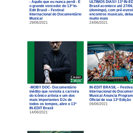
- Aquilo que eu nunca perdi - É
ÚLTIMOS DIAS!! 13º IN-ED
o grande vencedor do 13º In-
Brasil acontece até 27/06
Edit Brasil – Festival
(domingo), com pré-estrei
Internacional do Documentário
encontros musicais, deba
Musical
muito mais
29/06/2021
24/06/2021
-MOBY DOC- Documentário
IN-EDIT BRASIL – Festiva
inédito que revisita a carreira
Internacional do Documen
do icônico artista e um dos
Musical Anuncia Progra
mais importantes DJs de
Oficial de sua 13ª Edição
todos os tempos, abre o 13º
09/06/2021
IN-EDIT Brasil
14/06/2021