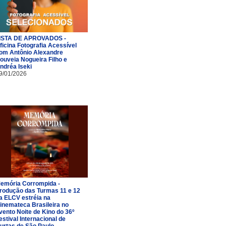
ISTA DE APROVADOS -
ficina Fotografia Acessível
om Antônio Alexandre
ouveia Nogueira Filho e
ndréa Iseki
9/01/2026
emória Corrompida -
rodução das Turmas 11 e 12
a ELCV estréia na
inemateca Brasileira no
vento Noite de Kino do 36º
estival Internacional de
urtas de São Paulo