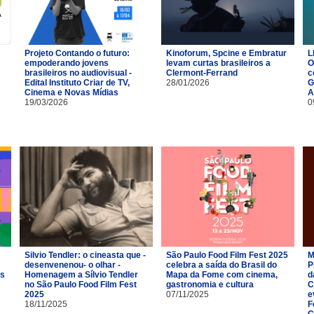
Projeto Contando o futuro:
Kinoforum, Spcine e Embratur
L
empoderando jovens
levam curtas brasileiros a
O
brasileiros no audiovisual -
Clermont-Ferrand
c
Edital Instituto Criar de TV,
28/01/2026
G
Cinema e Novas Mídias
A
19/03/2026
0
Silvio Tendler: o cineasta que -
São Paulo Food Film Fest 2025
M
desenvenenou- o olhar -
celebra a saída do Brasil do
P
es
Homenagem a Sílvio Tendler
Mapa da Fome com cinema,
d
no São Paulo Food Film Fest
gastronomia e cultura
C
2025
07/11/2025
e
18/11/2025
F
C