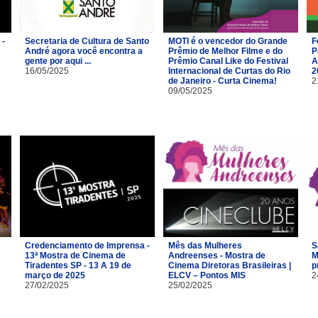
 -
Secretaria de Cultura de Santo
MOTI é o vencedor do Grande
F
André agora você encontra a
Prêmio de Melhor Filme e do
P
gente por aqui ...
Prêmio Canal Like do Festival
A
16/05/2025
Internacional de Curtas do Rio
2
de Janeiro - Curta Cinema!
2
09/05/2025
Credenciamento de Imprensa -
Mês das Mulheres
S
13ª Mostra de Cinema de
Andreenses - Mostra de
M
Tiradentes SP - 13 A 19 de
Cinema Diretoras Brasileiras |
p
março de 2025
ELCV – Pontos MIS
2
27/02/2025
25/02/2025