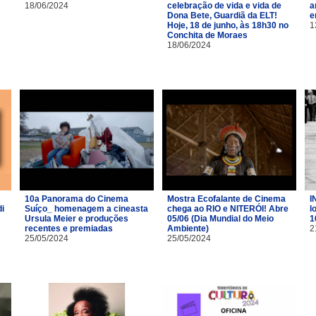
18/06/2024
celebração de vida e vida de
a
Dona Bete, Guardiã da ELT!
e
Hoje, 18 de junho, às 18h30 no
1
Conchita de Moraes
18/06/2024
10a Panorama do Cinema
Mostra Ecofalante de Cinema
I
i
Suíço_ homenagem a cineasta
chega ao RIO e NITERÓI! Abre
l
Ursula Meier e produções
05/06 (Dia Mundial do Meio
1
recentes e premiadas
Ambiente)
2
25/05/2024
25/05/2024