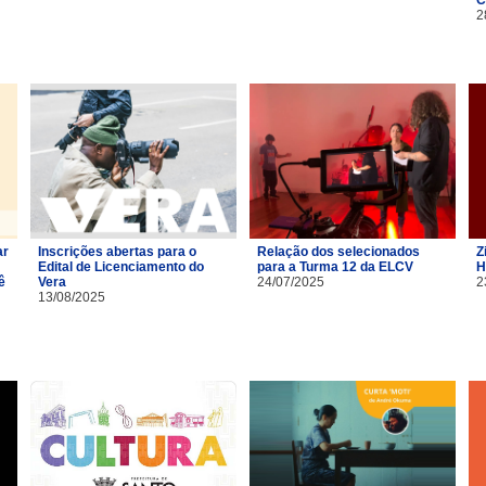
2
ar
Inscrições abertas para o
Relação dos selecionados
Z
Edital de Licenciamento do
para a Turma 12 da ELCV
H
ê
Vera
24/07/2025
2
13/08/2025