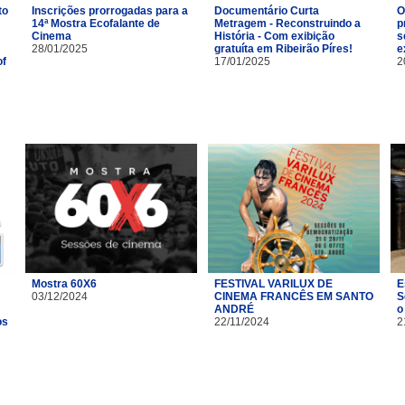
to
Inscrições prorrogadas para a
Documentário Curta
O
14ª Mostra Ecofalante de
Metragem - Reconstruindo a
p
Cinema
História - Com exibição
s
28/01/2025
gratuíta em Ribeirão Píres!
e
of
17/01/2025
2
Mostra 60X6
FESTIVAL VARILUX DE
E
03/12/2024
CINEMA FRANCÊS EM SANTO
S
ANDRÉ
o
os
22/11/2024
2