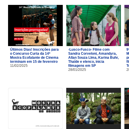
Últimos Dias! Inscrições para
-Lusco-Fusco- Filme com
9
o Concurso Curta da 14ª
Sandra Corveloni, Amandyra,
M
Mostra Ecofalante de Cinema
Allan Souza LIma, Karina Buhr,
p
terminam em 15 de fevereiro
Thaíde e elenco, inicia
f
11/02/2025
filmagens em SP
T
28/01/2025
2