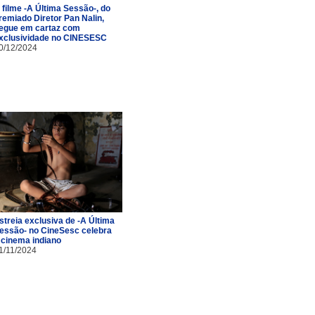
 filme -A Última Sessão-, do
remiado Diretor Pan Nalin,
egue em cartaz com
xclusividade no CINESESC
0/12/2024
streia exclusiva de -A Última
essão- no CineSesc celebra
 cinema indiano
1/11/2024