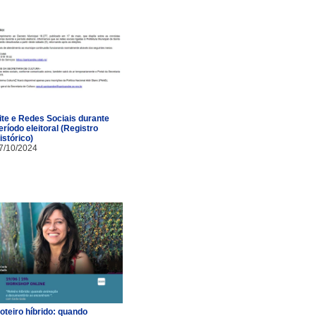
ite e Redes Sociais durante
eríodo eleitoral (Registro
istórico)
7/10/2024
oteiro híbrido: quando