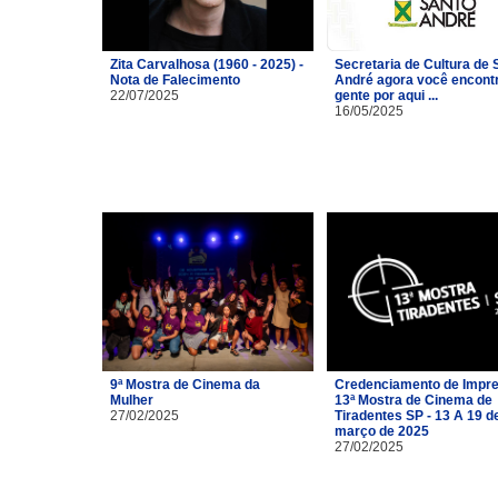
Zita Carvalhosa (1960 - 2025) -
Secretaria de Cultura de 
Nota de Falecimento
André agora você encont
22/07/2025
gente por aqui ...
16/05/2025
9ª Mostra de Cinema da
Credenciamento de Impre
Mulher
13ª Mostra de Cinema de
27/02/2025
Tiradentes SP - 13 A 19 d
março de 2025
27/02/2025