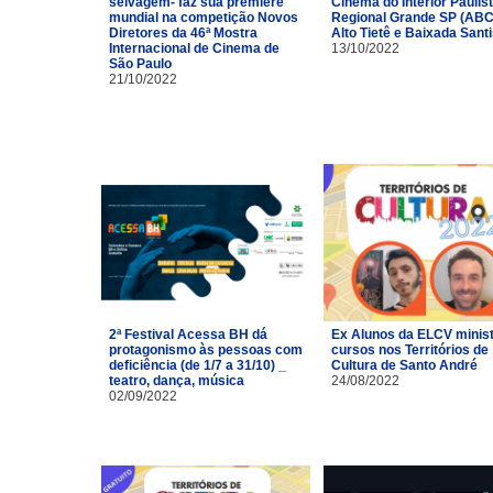
selvagem- faz sua première
Cinema do Interior Paulist
mundial na competição Novos
Regional Grande SP (ABC
Diretores da 46ª Mostra
Alto Tietê e Baixada Santi
Internacional de Cinema de
13/10/2022
São Paulo
21/10/2022
2ª Festival Acessa BH dá
Ex Alunos da ELCV minis
protagonismo às pessoas com
cursos nos Territórios de
deficiência (de 1/7 a 31/10) _
Cultura de Santo André
teatro, dança, música
24/08/2022
02/09/2022