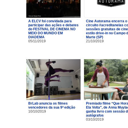
A ELCV foi convidada para
Cine Autorama encerra o
participar das ações e debates
circuito #acreditanelas 
do FESTIVAL DE CINEMA NO
sessões gratuitas de cin
MEIO DO MUNDO EM
estilo drive-in no Campo 
DIADEMA
Marte (SP)
05/11/2019
21/10/2019
BrLab anuncia os filmes
Premiado filme “Que Hor
vencedores da sua 9ª edição
Ela Volta”, de Anna Muyla
10/10/2019
ganha livro com sessão d
autógrafos
03/10/2019