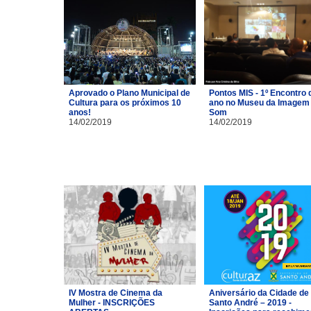
Aprovado o Plano Municipal de
Pontos MIS - 1º Encontro 
Cultura para os próximos 10
ano no Museu da Imagem 
anos!
Som
14/02/2019
14/02/2019
IV Mostra de Cinema da
Aniversário da Cidade de
Mulher - INSCRIÇÕES
Santo André – 2019 -