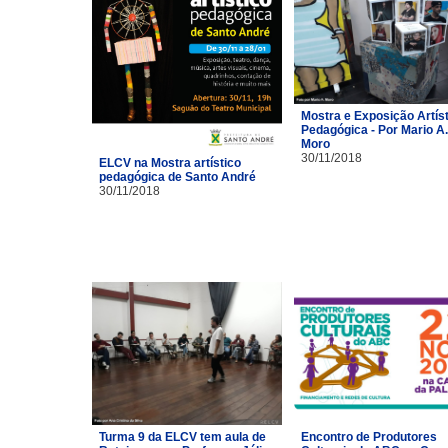
Mostra e Exposição Artíst
Pedagógica - Por Mario A.
Moro
30/11/2018
ELCV na Mostra artístico
pedagógica de Santo André
30/11/2018
Turma 9 da ELCV tem aula de
Encontro de Produtores