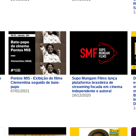
R
S
1
e
Pontos MIS - Exibição do filme
Supo Mungam Films lança
D
Clementina seguido de bate-
plataforma brasileira de
e
papo
streaming focada em cinema
m
07/01/2021
independente e autoral
m
16/12/2020
B
I
D
1