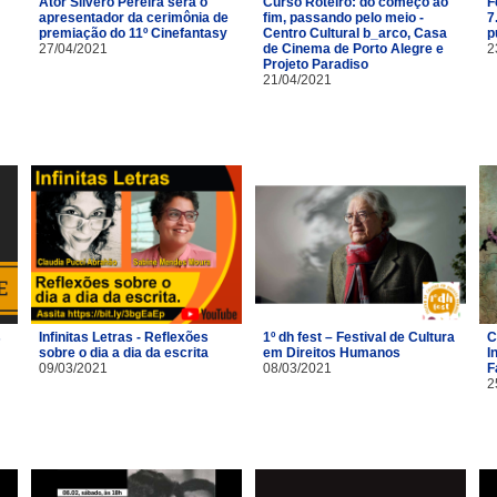
Ator Silvero Pereira será o
Curso Roteiro: do começo ao
F
apresentador da cerimônia de
fim, passando pelo meio -
7
premiação do 11º Cinefantasy
Centro Cultural b_arco, Casa
p
27/04/2021
de Cinema de Porto Alegre e
2
Projeto Paradiso
21/04/2021
s
Infinitas Letras - Reflexões
1º dh fest – Festival de Cultura
C
sobre o dia a dia da escrita
em Direitos Humanos
I
09/03/2021
08/03/2021
F
2