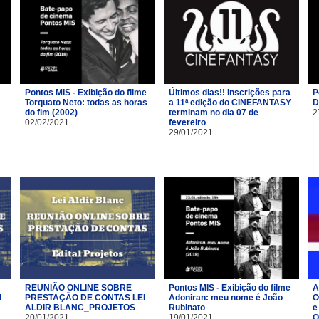
Pontos MIS - Exibição do filme
Últimos dias!! Inscrições para
P
Torquato Neto: todas as horas
a 11ª edição do CINEFANTASY
D
do fim (2002)
terminam no dia 07 de
2
02/02/2021
fevereiro
29/01/2021
REUNIÃO ONLINE SOBRE
Pontos MIS - Exibição do filme
A
I
PRESTAÇÃO DE CONTAS LEI
Adoniran: meu nome é João
O
ALDIR BLANC_PROJETOS
Rubinato
e
20/01/2021
19/01/2021
O