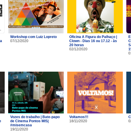
Workshop com Luiz Lopreto
Oficina A Figura do Palhaço |
E
na
07/12/2020
Clown - Dias 16 ou 17.12 - às
C
20 horas
S
02/12/2020
1
0
Vozes do trabalho | Bate-papo
Voltamos!!!
C
e
de Cinema Pontos MIS|
18/11/2020
0
#misemcasa
19/11/2020