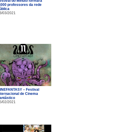
estival do Minuto formará
.000 professores da rede
ública
3/03/2021
INEFANTASY – Festival
nternacional de Cinema
antástico
5/02/2021