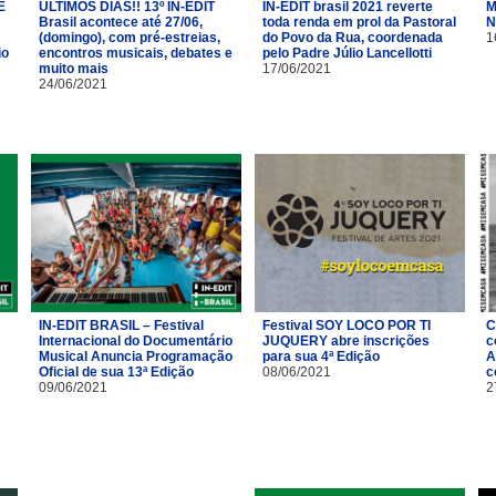
É
ÚLTIMOS DIAS!! 13º IN-EDIT
IN-EDIT brasil 2021 reverte
M
Brasil acontece até 27/06,
toda renda em prol da Pastoral
N
(domingo), com pré-estreias,
do Povo da Rua, coordenada
1
io
encontros musicais, debates e
pelo Padre Júlio Lancellotti
muito mais
17/06/2021
24/06/2021
IN-EDIT BRASIL – Festival
Festival SOY LOCO POR TI
C
Internacional do Documentário
JUQUERY abre inscrições
c
Musical Anuncia Programação
para sua 4ª Edição
A
Oficial de sua 13ª Edição
08/06/2021
c
09/06/2021
2