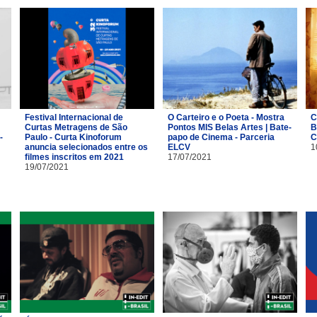
Festival Internacional de
O Carteiro e o Poeta - Mostra
C
Curtas Metragens de São
Pontos MIS Belas Artes | Bate-
B
-
Paulo - Curta Kinoforum
papo de Cinema - Parceria
C
anuncia selecionados entre os
ELCV
1
filmes inscritos em 2021
17/07/2021
19/07/2021