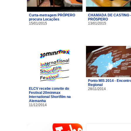
Curta-metragem PRÓPERO
CHAMADA DE CASTING 
procura Locações
PRÓSPERO
15/01/2015
13/01/2015
Ponto MIS 2014 - Encontr
Regional
ELCV recebe convite do
28/11/2014
Festival 20minmax
International Shortfilm na
Alemanha
11/12/2014