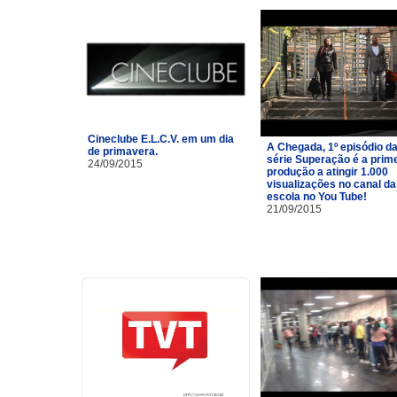
Cineclube E.L.C.V. em um dia
A Chegada, 1º episódio d
de primavera.
série Superação é a prim
24/09/2015
produção a atingir 1.000
visualizações no canal da
escola no You Tube!
21/09/2015