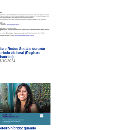
ite e Redes Sociais durante
eríodo eleitoral (Registro
istórico)
7/10/2024
oteiro híbrido: quando