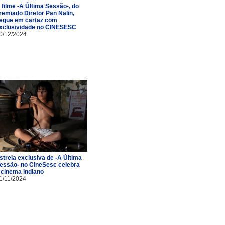
 filme -A Última Sessão-, do
remiado Diretor Pan Nalin,
egue em cartaz com
xclusividade no CINESESC
0/12/2024
streia exclusiva de -A Última
essão- no CineSesc celebra
 cinema indiano
1/11/2024