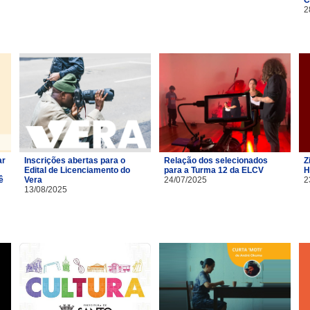
2
ar
Inscrições abertas para o
Relação dos selecionados
Z
Edital de Licenciamento do
para a Turma 12 da ELCV
H
ê
Vera
24/07/2025
2
13/08/2025