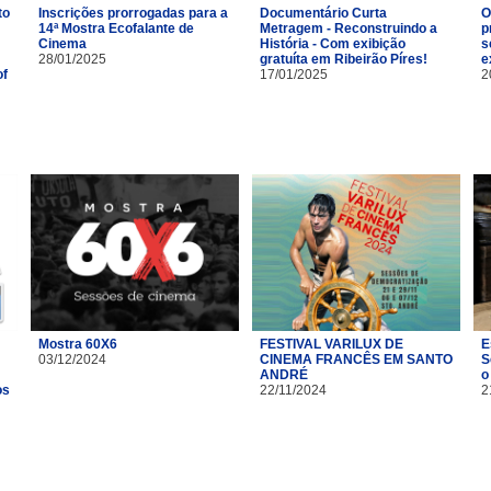
to
Inscrições prorrogadas para a
Documentário Curta
O
14ª Mostra Ecofalante de
Metragem - Reconstruindo a
p
Cinema
História - Com exibição
s
28/01/2025
gratuíta em Ribeirão Píres!
e
of
17/01/2025
2
Mostra 60X6
FESTIVAL VARILUX DE
E
03/12/2024
CINEMA FRANCÊS EM SANTO
S
ANDRÉ
o
os
22/11/2024
2