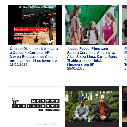
Últimos Dias! Inscrições para
-Lusco-Fusco- Filme com
9
o Concurso Curta da 14ª
Sandra Corveloni, Amandyra,
M
Mostra Ecofalante de Cinema
Allan Souza LIma, Karina Buhr,
p
terminam em 15 de fevereiro
Thaíde e elenco, inicia
f
11/02/2025
filmagens em SP
T
28/01/2025
2