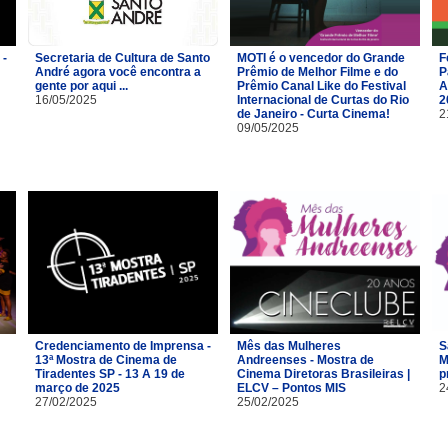
 -
Secretaria de Cultura de Santo
MOTI é o vencedor do Grande
F
André agora você encontra a
Prêmio de Melhor Filme e do
P
gente por aqui ...
Prêmio Canal Like do Festival
A
16/05/2025
Internacional de Curtas do Rio
2
de Janeiro - Curta Cinema!
2
09/05/2025
Credenciamento de Imprensa -
Mês das Mulheres
S
13ª Mostra de Cinema de
Andreenses - Mostra de
M
Tiradentes SP - 13 A 19 de
Cinema Diretoras Brasileiras |
p
março de 2025
ELCV – Pontos MIS
2
27/02/2025
25/02/2025