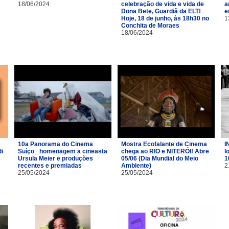
18/06/2024
celebração de vida e vida de
a
Dona Bete, Guardiã da ELT!
e
Hoje, 18 de junho, às 18h30 no
1
Conchita de Moraes
18/06/2024
10a Panorama do Cinema
Mostra Ecofalante de Cinema
I
i
Suíço_ homenagem a cineasta
chega ao RIO e NITERÓI! Abre
l
Ursula Meier e produções
05/06 (Dia Mundial do Meio
1
recentes e premiadas
Ambiente)
2
25/05/2024
25/05/2024