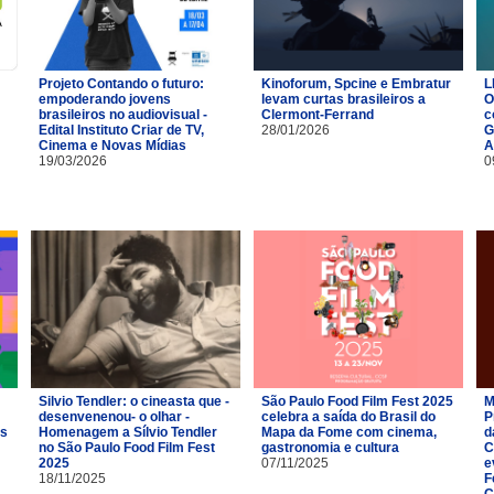
Projeto Contando o futuro:
Kinoforum, Spcine e Embratur
L
empoderando jovens
levam curtas brasileiros a
O
brasileiros no audiovisual -
Clermont-Ferrand
c
Edital Instituto Criar de TV,
28/01/2026
G
Cinema e Novas Mídias
A
19/03/2026
0
Silvio Tendler: o cineasta que -
São Paulo Food Film Fest 2025
M
desenvenenou- o olhar -
celebra a saída do Brasil do
P
es
Homenagem a Sílvio Tendler
Mapa da Fome com cinema,
d
no São Paulo Food Film Fest
gastronomia e cultura
C
2025
07/11/2025
e
18/11/2025
F
C