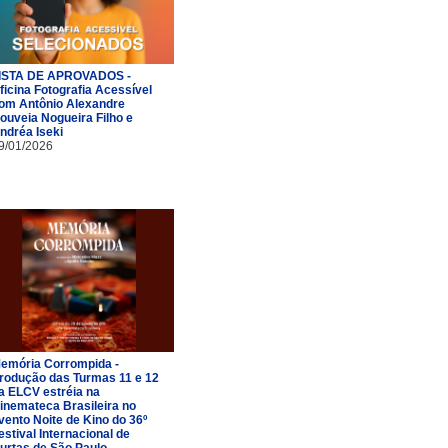
ISTA DE APROVADOS -
ficina Fotografia Acessível
om Antônio Alexandre
ouveia Nogueira Filho e
ndréa Iseki
9/01/2026
emória Corrompida -
rodução das Turmas 11 e 12
a ELCV estréia na
inemateca Brasileira no
vento Noite de Kino do 36º
estival Internacional de
urtas de São Paulo