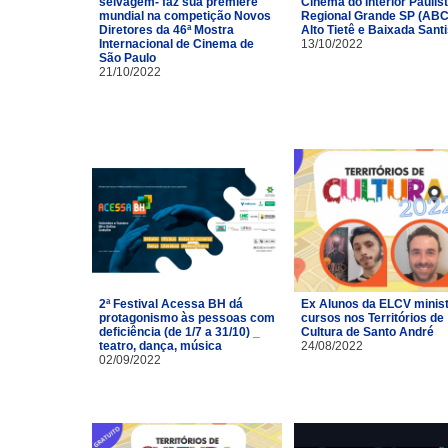
selvagem- faz sua première
Cinema do Interior Paulist
mundial na competição Novos
Regional Grande SP (ABC
Diretores da 46ª Mostra
Alto Tietê e Baixada Santi
Internacional de Cinema de
13/10/2022
São Paulo
21/10/2022
2ª Festival Acessa BH dá
Ex Alunos da ELCV minis
protagonismo às pessoas com
cursos nos Territórios de
deficiência (de 1/7 a 31/10) _
Cultura de Santo André
teatro, dança, música
24/08/2022
02/09/2022