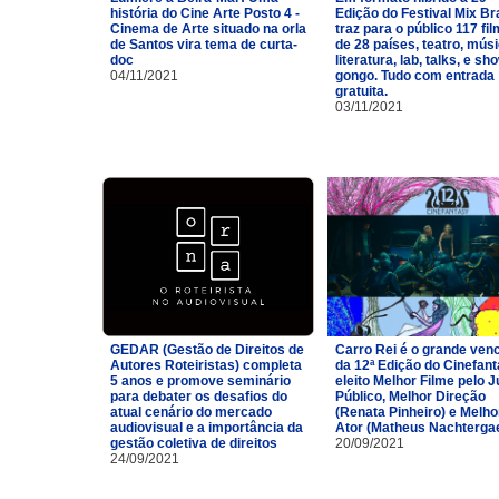
história do Cine Arte Posto 4 -
Edição do Festival Mix Br
Cinema de Arte situado na orla
traz para o público 117 fi
de Santos vira tema de curta-
de 28 países, teatro, músi
doc
literatura, lab, talks, e sh
04/11/2021
gongo. Tudo com entrada
gratuita.
03/11/2021
GEDAR (Gestão de Direitos de
Carro Rei é o grande ven
Autores Roteiristas) completa
da 12ª Edição do Cinefan
5 anos e promove seminário
eleito Melhor Filme pelo J
para debater os desafios do
Público, Melhor Direção
atual cenário do mercado
(Renata Pinheiro) e Melho
audiovisual e a importância da
Ator (Matheus Nachtergae
gestão coletiva de direitos
20/09/2021
24/09/2021