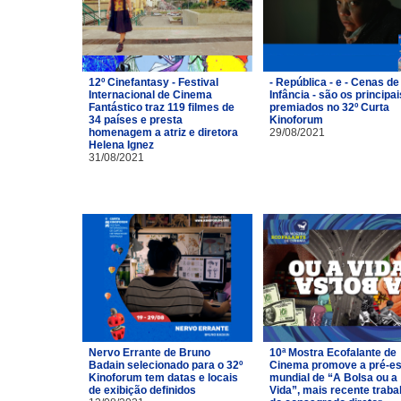
12º Cinefantasy - Festival
- República - e - Cenas de
Internacional de Cinema
Infância - são os principai
Fantástico traz 119 filmes de
premiados no 32º Curta
34 países e presta
Kinoforum
homenagem a atriz e diretora
29/08/2021
Helena Ignez
31/08/2021
Nervo Errante de Bruno
10ª Mostra Ecofalante de
Badain selecionado para o 32º
Cinema promove a pré-es
Kinoforum tem datas e locais
mundial de “A Bolsa ou a
de exibição definidos
Vida”, mais recente traba