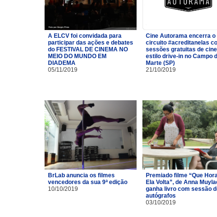
A ELCV foi convidada para
Cine Autorama encerra o
participar das ações e debates
circuito #acreditanelas 
do FESTIVAL DE CINEMA NO
sessões gratuitas de cin
MEIO DO MUNDO EM
estilo drive-in no Campo 
DIADEMA
Marte (SP)
05/11/2019
21/10/2019
BrLab anuncia os filmes
Premiado filme “Que Hor
vencedores da sua 9ª edição
Ela Volta”, de Anna Muyla
10/10/2019
ganha livro com sessão d
autógrafos
03/10/2019