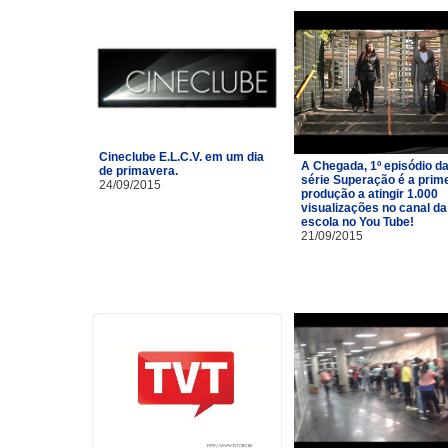
Cineclube E.L.C.V. em um dia
A Chegada, 1º episódio d
de primavera.
série Superação é a prim
24/09/2015
produção a atingir 1.000
visualizações no canal da
escola no You Tube!
21/09/2015