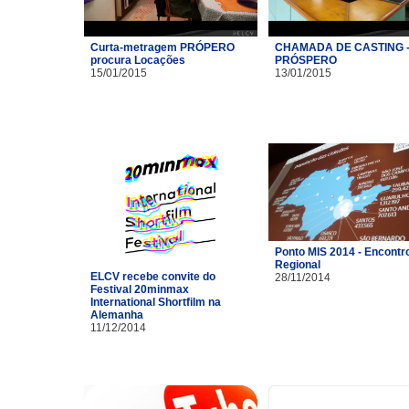
Curta-metragem PRÓPERO
CHAMADA DE CASTING 
procura Locações
PRÓSPERO
15/01/2015
13/01/2015
Ponto MIS 2014 - Encontr
Regional
ELCV recebe convite do
28/11/2014
Festival 20minmax
International Shortfilm na
Alemanha
11/12/2014