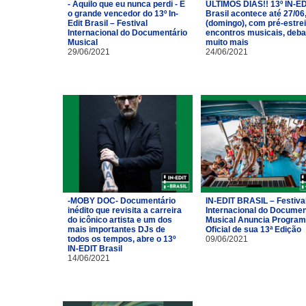
- Aquilo que eu nunca perdi - É
ÚLTIMOS DIAS!! 13º IN-ED
o grande vencedor do 13º In-
Brasil acontece até 27/06
Edit Brasil – Festival
(domingo), com pré-estrei
Internacional do Documentário
encontros musicais, deba
Musical
muito mais
29/06/2021
24/06/2021
-MOBY DOC- Documentário
IN-EDIT BRASIL – Festiva
inédito que revisita a carreira
Internacional do Documen
do icônico artista e um dos
Musical Anuncia Progra
mais importantes DJs de
Oficial de sua 13ª Edição
todos os tempos, abre o 13º
09/06/2021
IN-EDIT Brasil
14/06/2021