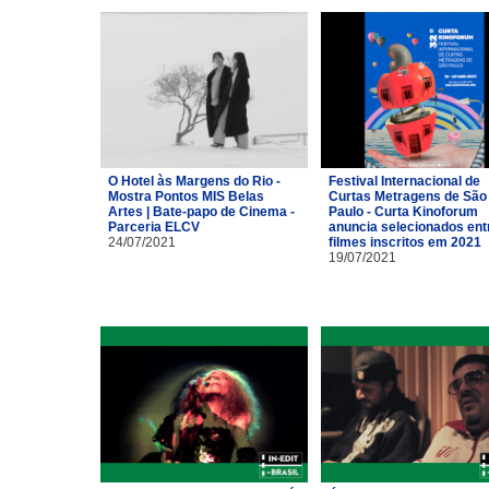
O Hotel às Margens do Rio -
Festival Internacional de
Mostra Pontos MIS Belas
Curtas Metragens de São
Artes | Bate-papo de Cinema -
Paulo - Curta Kinoforum
Parceria ELCV
anuncia selecionados ent
24/07/2021
filmes inscritos em 2021
19/07/2021