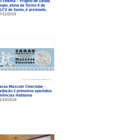
o cinema – Projeto de Danila
egio, aluna da Turma 8 da
LCV de Santo, é premiado.
7/11/2018
arau Mascate Cineclube -
xibição 2 primeiros episódios
ivências Haitianos
1/10/2018