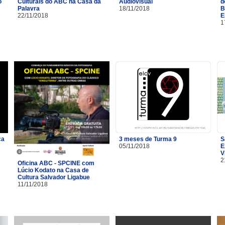
o
Culturais do ABC na Casa da
Audiovisual
d
Palavra
18/11/2018
B
22/11/2018
E
1
ça
3 meses de Turma 9
S
05/11/2018
E
V
2
Oficina ABC - SPCINE com
Lúcio Kodato na Casa de
Cultura Salvador Ligabue
11/11/2018