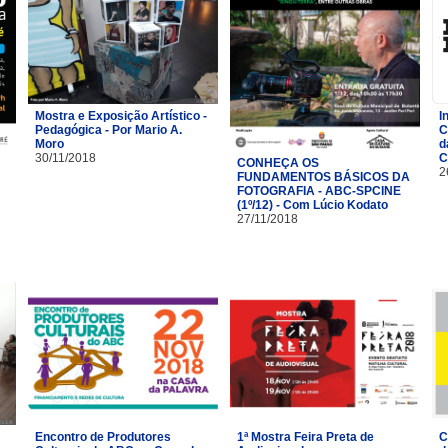
Mostra e Exposição Artístico -
I
Pedagógica - Por Mario A.
C
Moro
d
30/11/2018
C
CONHEÇA OS
2
FUNDAMENTOS BÁSICOS DA
FOTOGRAFIA - ABC-SPCINE
(1º/12) - Com Lúcio Kodato
27/11/2018
Encontro de Produtores
1ª Mostra Feira Preta de
C