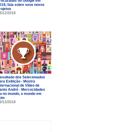
rocuradas no Google em
018, fala sobre seus novos
rojetos
8/12/2018
esultado dos Selecionados
ara Exibição - Mostra
nternacional de Vídeo de
anto André - Mercocidades
u no mundo, o mundo em
im
3/12/2018