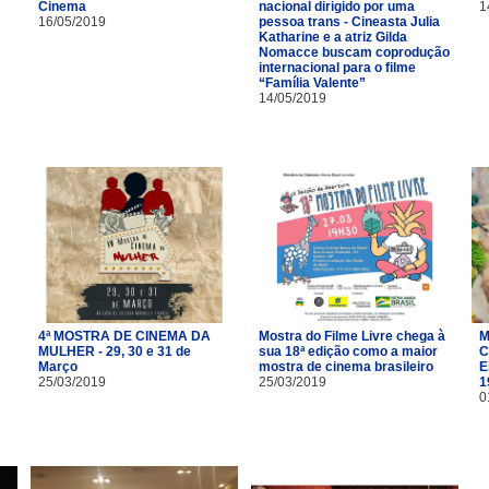
Cinema
nacional dirigido por uma
1
16/05/2019
pessoa trans - Cineasta Julia
Katharine e a atriz Gilda
Nomacce buscam coprodução
internacional para o filme
“Família Valente”
14/05/2019
4ª MOSTRA DE CINEMA DA
Mostra do Filme Livre chega à
M
MULHER - 29, 30 e 31 de
sua 18ª edição como a maior
C
Março
mostra de cinema brasileiro
E
25/03/2019
25/03/2019
1
0