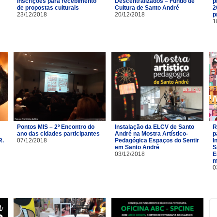
Inscrições para recebimento
Descentralizados – Fundo de
p
de propostas culturais
Cultura de Santo André
2
23/12/2018
20/12/2018
p
1
Pontos MIS – 2º Encontro do
Instalação da ELCV de Santo
R
ano das cidades participantes
André na Mostra Artístico-
p
R.
07/12/2018
Pedagógica Espaços do Sentir
I
em Santo André
S
03/12/2018
E
m
0