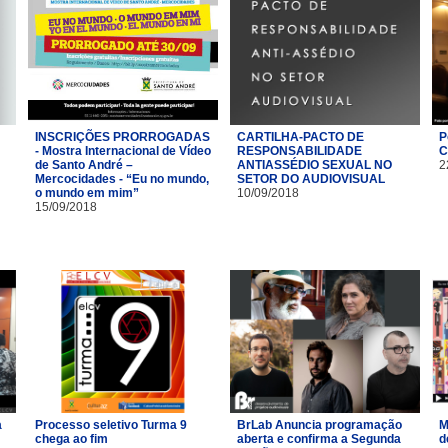
INSCRIÇÕES PRORROGADAS
CARTILHA-PACTO DE
P
- Mostra Internacional de Vídeo
RESPONSABILIDADE
C
de Santo André –
ANTIASSÉDIO SEXUAL NO
2
Mercocidades - “Eu no mundo,
SETOR DO AUDIOVISUAL
o mundo em mim”
10/09/2018
15/09/2018
a
Processo seletivo Turma 9
BrLab Anuncia programação
M
chega ao fim
aberta e confirma a Segunda
d