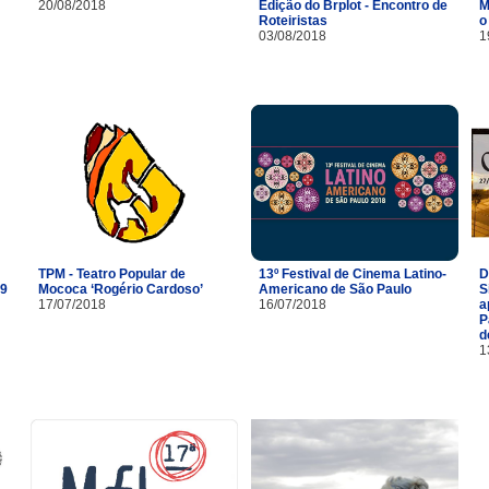
20/08/2018
Edição do Brplot - Encontro de
M
Roteiristas
o
03/08/2018
1
TPM - Teatro Popular de
13º Festival de Cinema Latino-
D
29
Mococa ‘Rogério Cardoso’
Americano de São Paulo
S
17/07/2018
16/07/2018
a
P
d
1