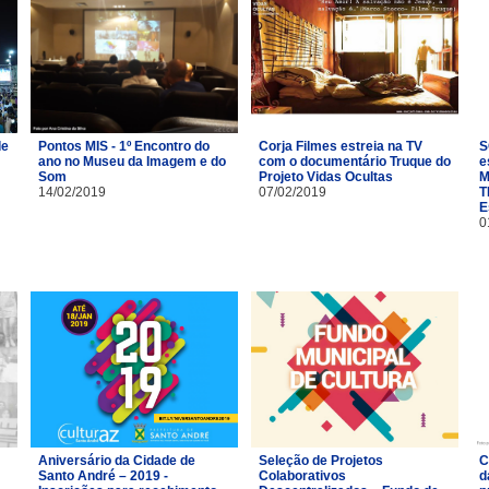
de
Pontos MIS - 1º Encontro do
Corja Filmes estreia na TV
S
ano no Museu da Imagem e do
com o documentário Truque do
e
Som
Projeto Vidas Ocultas
M
14/02/2019
07/02/2019
T
E
0
Aniversário da Cidade de
Seleção de Projetos
C
Santo André – 2019 -
Colaborativos
d