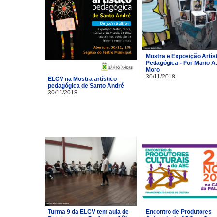
Mostra e Exposição Artíst
Pedagógica - Por Mario A.
Moro
30/11/2018
ELCV na Mostra artístico
pedagógica de Santo André
30/11/2018
Turma 9 da ELCV tem aula de
Encontro de Produtores