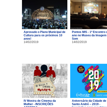
Aprovado o Plano Municipal de
Pontos MIS - 1º Encontro 
Cultura para os próximos 10
ano no Museu da Imagem 
anos!
Som
14/02/2019
14/02/2019
IV Mostra de Cinema da
Aniversário da Cidade de
Mulher - INSCRIÇÕES
Santo André – 2019 -