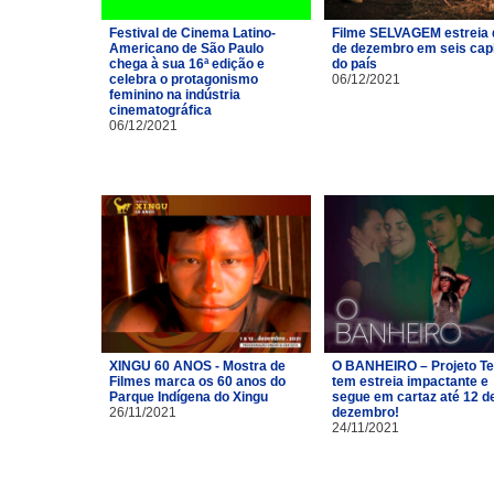
Festival de Cinema Latino-
Filme SELVAGEM estreia 
Americano de São Paulo
de dezembro em seis capi
chega à sua 16ª edição e
do país
celebra o protagonismo
06/12/2021
feminino na indústria
cinematográfica
06/12/2021
XINGU 60 ANOS - Mostra de
O BANHEIRO – Projeto Te
Filmes marca os 60 anos do
tem estreia impactante e
Parque Indígena do Xingu
segue em cartaz até 12 d
26/11/2021
dezembro!
24/11/2021