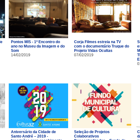
de
Pontos MIS - 1º Encontro do
Corja Filmes estreia na TV
S
ano no Museu da Imagem e do
com o documentário Truque do
e
Som
Projeto Vidas Ocultas
M
14/02/2019
07/02/2019
T
E
0
Aniversário da Cidade de
Seleção de Projetos
C
Santo André – 2019 -
Colaborativos
d