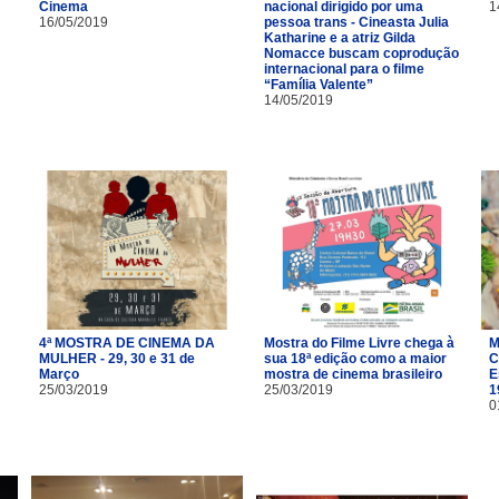
Cinema
nacional dirigido por uma
1
16/05/2019
pessoa trans - Cineasta Julia
Katharine e a atriz Gilda
Nomacce buscam coprodução
internacional para o filme
“Família Valente”
14/05/2019
4ª MOSTRA DE CINEMA DA
Mostra do Filme Livre chega à
M
MULHER - 29, 30 e 31 de
sua 18ª edição como a maior
C
Março
mostra de cinema brasileiro
E
25/03/2019
25/03/2019
1
0