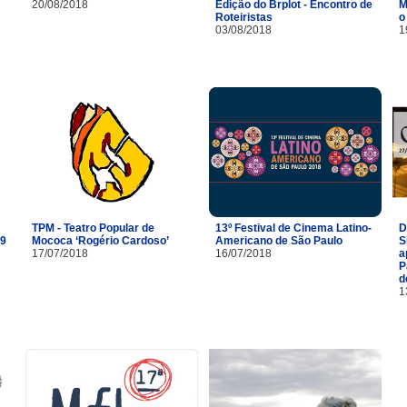
20/08/2018
Edição do Brplot - Encontro de
M
Roteiristas
o
03/08/2018
1
TPM - Teatro Popular de
13º Festival de Cinema Latino-
D
29
Mococa ‘Rogério Cardoso’
Americano de São Paulo
S
17/07/2018
16/07/2018
a
P
d
1