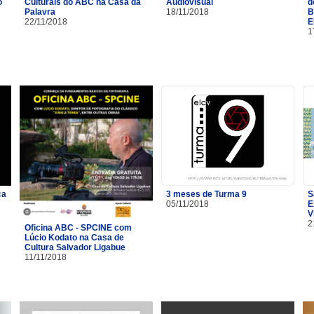
o
Culturais do ABC na Casa da
Audiovisual
d
Palavra
18/11/2018
B
22/11/2018
E
1
ça
3 meses de Turma 9
S
05/11/2018
E
V
2
Oficina ABC - SPCINE com
Lúcio Kodato na Casa de
Cultura Salvador Ligabue
11/11/2018