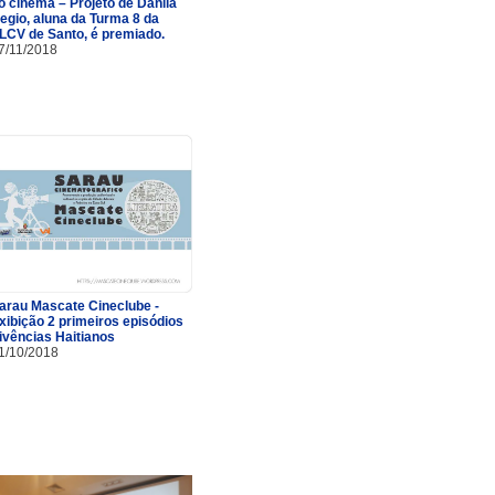
o cinema – Projeto de Danila
egio, aluna da Turma 8 da
LCV de Santo, é premiado.
7/11/2018
arau Mascate Cineclube -
xibição 2 primeiros episódios
ivências Haitianos
1/10/2018