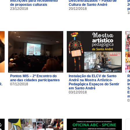
Inscrições para recebimento
Descentralizados – Fundo de
p
de propostas culturais
Cultura de Santo André
2
23/12/2018
20/12/2018
p
1
Pontos MIS – 2º Encontro do
Instalação da ELCV de Santo
R
ano das cidades participantes
André na Mostra Artístico-
p
R.
07/12/2018
Pedagógica Espaços do Sentir
I
em Santo André
S
03/12/2018
E
m
0