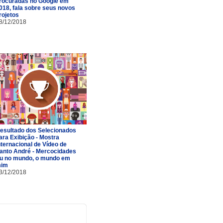
rocuradas no Google em
018, fala sobre seus novos
rojetos
8/12/2018
esultado dos Selecionados
ara Exibição - Mostra
nternacional de Vídeo de
anto André - Mercocidades
u no mundo, o mundo em
im
3/12/2018