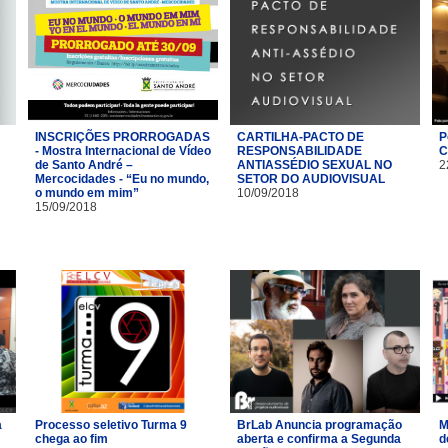
INSCRIÇÕES PRORROGADAS
CARTILHA-PACTO DE
P
- Mostra Internacional de Vídeo
RESPONSABILIDADE
C
de Santo André –
ANTIASSÉDIO SEXUAL NO
2
Mercocidades - “Eu no mundo,
SETOR DO AUDIOVISUAL
o mundo em mim”
10/09/2018
15/09/2018
a
Processo seletivo Turma 9
BrLab Anuncia programação
M
chega ao fim
aberta e confirma a Segunda
d