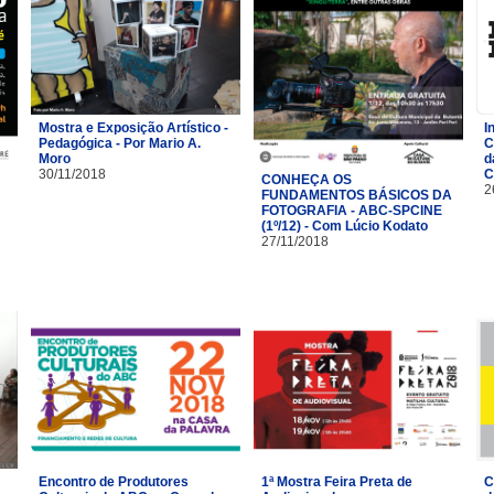
Mostra e Exposição Artístico -
I
Pedagógica - Por Mario A.
C
Moro
d
30/11/2018
C
CONHEÇA OS
2
FUNDAMENTOS BÁSICOS DA
FOTOGRAFIA - ABC-SPCINE
(1º/12) - Com Lúcio Kodato
27/11/2018
Encontro de Produtores
1ª Mostra Feira Preta de
C