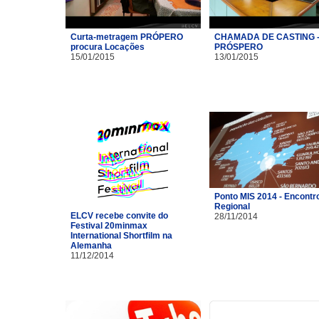
Curta-metragem PRÓPERO
CHAMADA DE CASTING 
procura Locações
PRÓSPERO
15/01/2015
13/01/2015
Ponto MIS 2014 - Encontr
Regional
ELCV recebe convite do
28/11/2014
Festival 20minmax
International Shortfilm na
Alemanha
11/12/2014