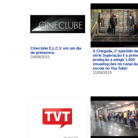
Cineclube E.L.C.V. em um dia
A Chegada, 1º episódio d
de primavera.
série Superação é a prim
24/09/2015
produção a atingir 1.000
visualizações no canal da
escola no You Tube!
21/09/2015