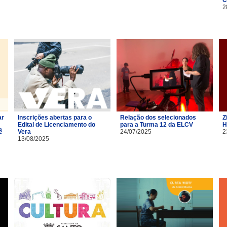
2
ar
Inscrições abertas para o
Relação dos selecionados
Z
Edital de Licenciamento do
para a Turma 12 da ELCV
H
ê
Vera
24/07/2025
2
13/08/2025