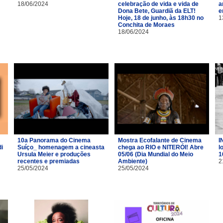
18/06/2024
celebração de vida e vida de
a
Dona Bete, Guardiã da ELT!
e
Hoje, 18 de junho, às 18h30 no
1
Conchita de Moraes
18/06/2024
10a Panorama do Cinema
Mostra Ecofalante de Cinema
I
i
Suíço_ homenagem a cineasta
chega ao RIO e NITERÓI! Abre
l
Ursula Meier e produções
05/06 (Dia Mundial do Meio
1
recentes e premiadas
Ambiente)
2
25/05/2024
25/05/2024