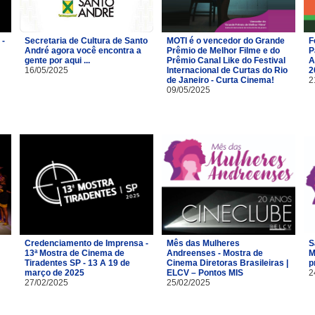
 -
Secretaria de Cultura de Santo
MOTI é o vencedor do Grande
F
André agora você encontra a
Prêmio de Melhor Filme e do
P
gente por aqui ...
Prêmio Canal Like do Festival
A
16/05/2025
Internacional de Curtas do Rio
2
de Janeiro - Curta Cinema!
2
09/05/2025
Credenciamento de Imprensa -
Mês das Mulheres
S
13ª Mostra de Cinema de
Andreenses - Mostra de
M
Tiradentes SP - 13 A 19 de
Cinema Diretoras Brasileiras |
p
março de 2025
ELCV – Pontos MIS
2
27/02/2025
25/02/2025