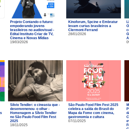
Projeto Contando o futuro:
Kinoforum, Spcine e Embratur
L
empoderando jovens
levam curtas brasileiros a
O
brasileiros no audiovisual -
Clermont-Ferrand
c
Edital Instituto Criar de TV,
28/01/2026
G
Cinema e Novas Mídias
A
19/03/2026
0
Silvio Tendler: o cineasta que -
São Paulo Food Film Fest 2025
M
desenvenenou- o olhar -
celebra a saída do Brasil do
P
es
Homenagem a Sílvio Tendler
Mapa da Fome com cinema,
d
no São Paulo Food Film Fest
gastronomia e cultura
C
2025
07/11/2025
e
18/11/2025
F
C