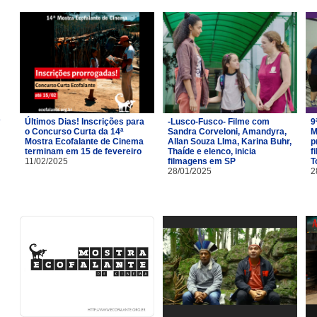
Últimos Dias! Inscrições para
-Lusco-Fusco- Filme com
9
o Concurso Curta da 14ª
Sandra Corveloni, Amandyra,
M
Mostra Ecofalante de Cinema
Allan Souza LIma, Karina Buhr,
p
terminam em 15 de fevereiro
Thaíde e elenco, inicia
f
11/02/2025
filmagens em SP
T
28/01/2025
2