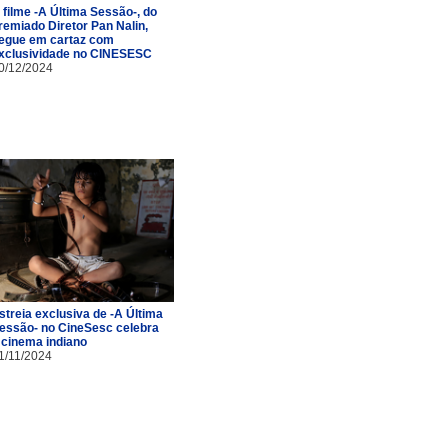
 filme -A Última Sessão-, do
remiado Diretor Pan Nalin,
egue em cartaz com
xclusividade no CINESESC
0/12/2024
streia exclusiva de -A Última
essão- no CineSesc celebra
 cinema indiano
1/11/2024