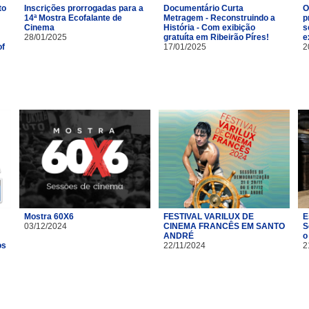
to
Inscrições prorrogadas para a
Documentário Curta
O
14ª Mostra Ecofalante de
Metragem - Reconstruindo a
p
Cinema
História - Com exibição
s
28/01/2025
gratuíta em Ribeirão Píres!
e
of
17/01/2025
2
Mostra 60X6
FESTIVAL VARILUX DE
E
03/12/2024
CINEMA FRANCÊS EM SANTO
S
ANDRÉ
o
os
22/11/2024
2