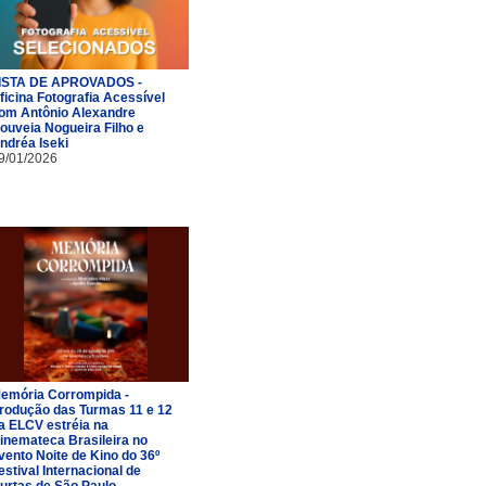
ISTA DE APROVADOS -
ficina Fotografia Acessível
om Antônio Alexandre
ouveia Nogueira Filho e
ndréa Iseki
9/01/2026
emória Corrompida -
rodução das Turmas 11 e 12
a ELCV estréia na
inemateca Brasileira no
vento Noite de Kino do 36º
estival Internacional de
urtas de São Paulo