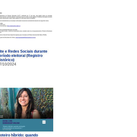
ite e Redes Sociais durante
eríodo eleitoral (Registro
istórico)
7/10/2024
oteiro híbrido: quando