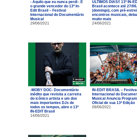
- Aquilo que eu nunca perdi - É
ÚLTIMOS DIAS!! 13º IN-ED
o grande vencedor do 13º In-
Brasil acontece até 27/06
Edit Brasil – Festival
(domingo), com pré-estrei
Internacional do Documentário
encontros musicais, deba
Musical
muito mais
29/06/2021
24/06/2021
-MOBY DOC- Documentário
IN-EDIT BRASIL – Festiva
inédito que revisita a carreira
Internacional do Documen
do icônico artista e um dos
Musical Anuncia Progra
mais importantes DJs de
Oficial de sua 13ª Edição
todos os tempos, abre o 13º
09/06/2021
IN-EDIT Brasil
14/06/2021