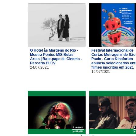
O Hotel às Margens do Rio -
Festival Internacional de
Mostra Pontos MIS Belas
Curtas Metragens de São
Artes | Bate-papo de Cinema -
Paulo - Curta Kinoforum
Parceria ELCV
anuncia selecionados ent
24/07/2021
filmes inscritos em 2021
19/07/2021