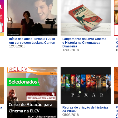
Início das aulas Turma 8 / 2018
Lançamento do Livro Cinema
E
em curso com Luciana Canton
e História na Cinemateca
X
12/03/2018
Brasileira
W
12/03/2018
1
ma
Regras de criação de histórias
P
da PIXAR
C
05/03/2018
V