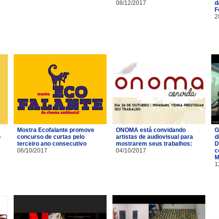
08/12/2017
d
F
2
Mostra Ecofalante promove
ONOMA está convidando
G
o
concurso de curtas pelo
artistas de audiovisual para
d
terceiro ano consecutivo
mostrarem seus trabalhos:
D
06/10/2017
04/10/2017
c
M
1