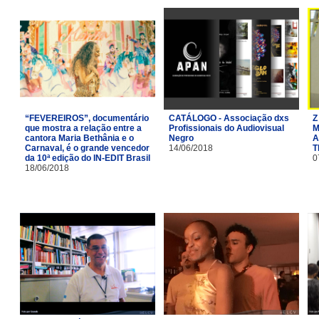
“FEVEREIROS”, documentário
CATÁLOGO - Associação dxs
Z
que mostra a relação entre a
Profissionais do Audiovisual
M
cantora Maria Bethânia e o
Negro
A
Carnaval, é o grande vencedor
14/06/2018
T
da 10ª edição do IN-EDIT Brasil
0
18/06/2018