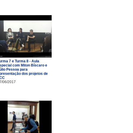
urma 7 e Turma 8 - Aula
special com Miton Bíscaro e
úlio Pessoa para
presentação dos projetos de
CC
7/06/2017