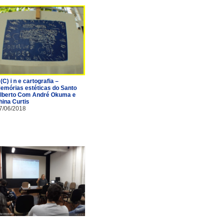
 (C) i n e cartografia –
emórias estéticas do Santo
lberto Com André Okuma e
hina Curtis
7/06/2018