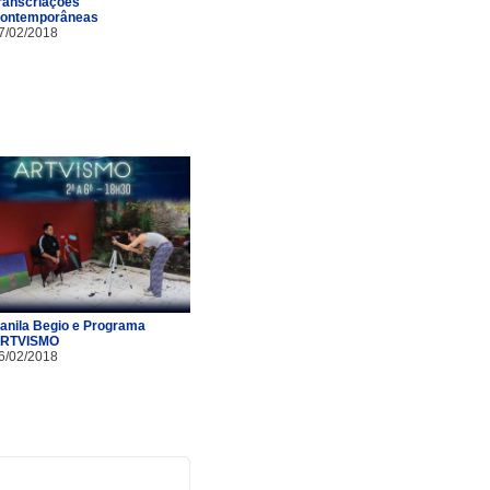
ranscriações
ontemporâneas
7/02/2018
anila Begio e Programa
RTVISMO
6/02/2018