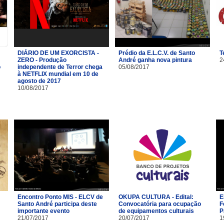
DIÁRIO DE UM EXORCISTA -
Prédio da E.L.C.V. de Santo
T
ZERO - Produção
André ganha nova pintura
2
o
independente de Terror chega
05/08/2017
à NETFLIX mundial em 10 de
agosto de 2017
10/08/2017
Encontro Ponto MIS - ELCV de
OKUPA CULTURA - Edital:
E
Santo André participa deste
Convocatória para ocupação
F
importante evento
de equipamentos culturais
P
21/07/2017
20/07/2017
1