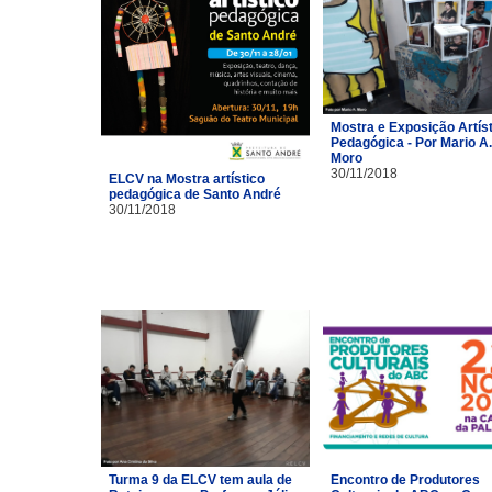
Mostra e Exposição Artíst
Pedagógica - Por Mario A.
Moro
30/11/2018
ELCV na Mostra artístico
pedagógica de Santo André
30/11/2018
Turma 9 da ELCV tem aula de
Encontro de Produtores