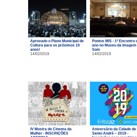
Aprovado o Plano Municipal de
Pontos MIS - 1º Encontro 
Cultura para os próximos 10
ano no Museu da Imagem 
anos!
Som
14/02/2019
14/02/2019
IV Mostra de Cinema da
Aniversário da Cidade de
Mulher - INSCRIÇÕES
Santo André – 2019 -