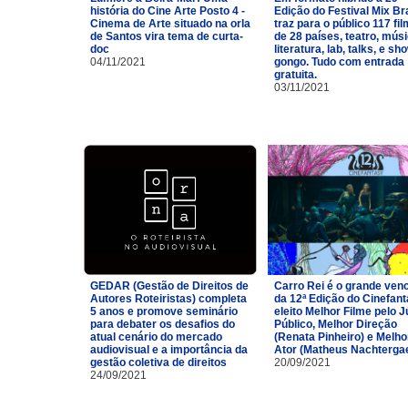
história do Cine Arte Posto 4 -
Edição do Festival Mix Br
Cinema de Arte situado na orla
traz para o público 117 fi
de Santos vira tema de curta-
de 28 países, teatro, músi
doc
literatura, lab, talks, e sh
04/11/2021
gongo. Tudo com entrada
gratuita.
03/11/2021
GEDAR (Gestão de Direitos de
Carro Rei é o grande ven
Autores Roteiristas) completa
da 12ª Edição do Cinefan
5 anos e promove seminário
eleito Melhor Filme pelo J
para debater os desafios do
Público, Melhor Direção
atual cenário do mercado
(Renata Pinheiro) e Melho
audiovisual e a importância da
Ator (Matheus Nachtergae
gestão coletiva de direitos
20/09/2021
24/09/2021