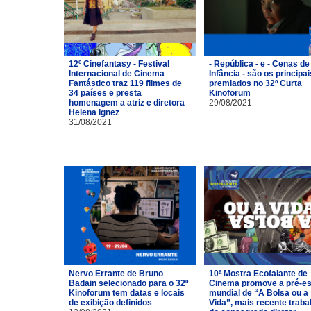
12º Cinefantasy - Festival
- República - e - Cenas de
Internacional de Cinema
Infância - são os principai
Fantástico traz 119 filmes de
premiados no 32º Curta
34 países e presta
Kinoforum
homenagem a atriz e diretora
29/08/2021
Helena Ignez
31/08/2021
Nervo Errante de Bruno
10ª Mostra Ecofalante de
Badain selecionado para o 32º
Cinema promove a pré-es
Kinoforum tem datas e locais
mundial de “A Bolsa ou a
de exibição definidos
Vida”, mais recente traba