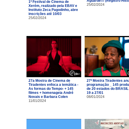
Aguarde!!! (Registro Hist
1º Festival de Cinema de
25/02/2024
Xerém, realizado pela EBAV e
Instituto Zeca Pagodinho, abre
inscrições até 10/03
25/02/2024
27a Mostra de Cinema de
27ª Mostra Tiradentes an
Tiradentes enfoca a temática -
programação _ 145 prod
As formas do Tempo- + 145
de 20 estados do BRASIL
filmes + homenageia André
19 a 27/01
Novais e Barbara Colen
08/01/2024
11/01/2024