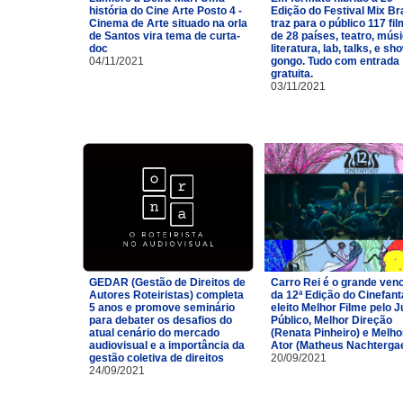
história do Cine Arte Posto 4 -
Edição do Festival Mix Br
Cinema de Arte situado na orla
traz para o público 117 fi
de Santos vira tema de curta-
de 28 países, teatro, músi
doc
literatura, lab, talks, e sh
04/11/2021
gongo. Tudo com entrada
gratuita.
03/11/2021
GEDAR (Gestão de Direitos de
Carro Rei é o grande ven
Autores Roteiristas) completa
da 12ª Edição do Cinefan
5 anos e promove seminário
eleito Melhor Filme pelo J
para debater os desafios do
Público, Melhor Direção
atual cenário do mercado
(Renata Pinheiro) e Melho
audiovisual e a importância da
Ator (Matheus Nachtergae
gestão coletiva de direitos
20/09/2021
24/09/2021