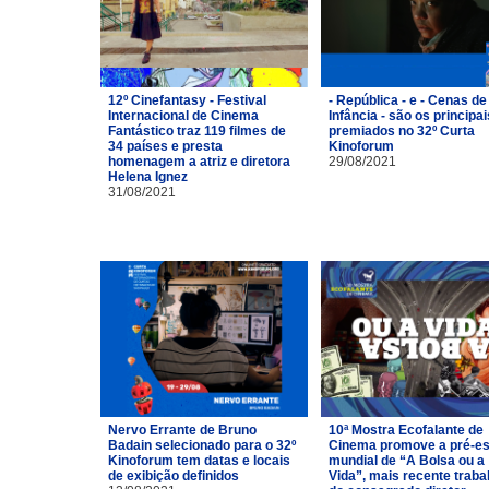
12º Cinefantasy - Festival
- República - e - Cenas de
Internacional de Cinema
Infância - são os principai
Fantástico traz 119 filmes de
premiados no 32º Curta
34 países e presta
Kinoforum
homenagem a atriz e diretora
29/08/2021
Helena Ignez
31/08/2021
Nervo Errante de Bruno
10ª Mostra Ecofalante de
Badain selecionado para o 32º
Cinema promove a pré-es
Kinoforum tem datas e locais
mundial de “A Bolsa ou a
de exibição definidos
Vida”, mais recente traba