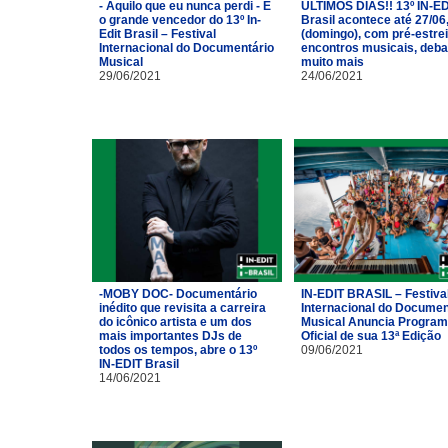
- Aquilo que eu nunca perdi - É
ÚLTIMOS DIAS!! 13º IN-ED
o grande vencedor do 13º In-
Brasil acontece até 27/06
Edit Brasil – Festival
(domingo), com pré-estrei
Internacional do Documentário
encontros musicais, deba
Musical
muito mais
29/06/2021
24/06/2021
-MOBY DOC- Documentário
IN-EDIT BRASIL – Festiva
inédito que revisita a carreira
Internacional do Documen
do icônico artista e um dos
Musical Anuncia Progra
mais importantes DJs de
Oficial de sua 13ª Edição
todos os tempos, abre o 13º
09/06/2021
IN-EDIT Brasil
14/06/2021