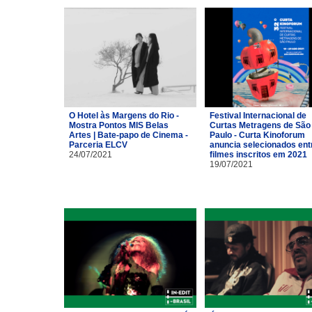
O Hotel às Margens do Rio -
Festival Internacional de
Mostra Pontos MIS Belas
Curtas Metragens de São
Artes | Bate-papo de Cinema -
Paulo - Curta Kinoforum
Parceria ELCV
anuncia selecionados ent
24/07/2021
filmes inscritos em 2021
19/07/2021