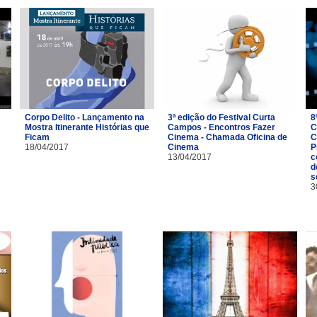
Corpo Delito - Lançamento na
3ª edição do Festival Curta
8
Mostra Itinerante Histórias que
Campos - Encontros Fazer
C
Ficam
Cinema - Chamada Oficina de
C
18/04/2017
Cinema
P
13/04/2017
c
d
s
3