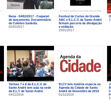
Nena - 04/02/2017 - Coquetel
Festival de Curtas do Grande
O
de lançamento. Documentário
ABC e E.L.C.V. de Santo André
1
do Coletivo Sankofa.
firmam parceria de divulgação
02/02/2017
e exibição.
25/01/2017
Turmas 7 e 8 da E.L.C.V. de
ELCV tem matéria especia na
J
Santo André tem aula na sede
Agenda da Cidade de Santo
R
da E.L.T. de Santo André.
André de Novembro de 2016
C
04/11/2016
01/11/2016
F
3