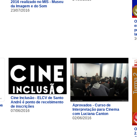
2016 realizado no MIS - Museu
da Imagem e do Som
23/07/2016
O
e
p
l
1
Cine Inclusão - ELCV de Santo
André é ponto de recebimento
pa
Aprovados - Curso de
de inscrições
Interpretação para Cinema
07/06/2016
com Luciana Canton
02/06/2016
O
2