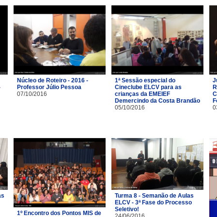
Núcleo de Roteiro - 2016 -
1ª Sessão especial do
J
-
Professor Júlio Pessoa
Cineclube ELCV para as
R
07/10/2016
crianças da EMEIEF
C
Demercindo da Costa Brandão
F
05/10/2016
0
as
Turma 8 - Semanão de Aulas
ELCV - 3ª Fase do Processo
Seletivo!
1º Encontro dos Pontos MIS de
24/06/2016