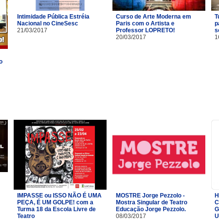
Intimidade Pública Estréia
Curso de Arte Moderna em
T
Nacional no CineSesc
Paris com o Artista e
p
21/03/2017
Professor LOPRETO!
s
20/03/2017
1
o
IMPASSE ou ISSO NÃO É UMA
MOSTRE Jorge Pezzolo -
H
PEÇA, É UM GOLPE! com a
Mostra Singular de Teatro
C
Turma 18 da Escola Livre de
Educação Jorge Pezzolo.
G
Teatro​
08/03/2017
U