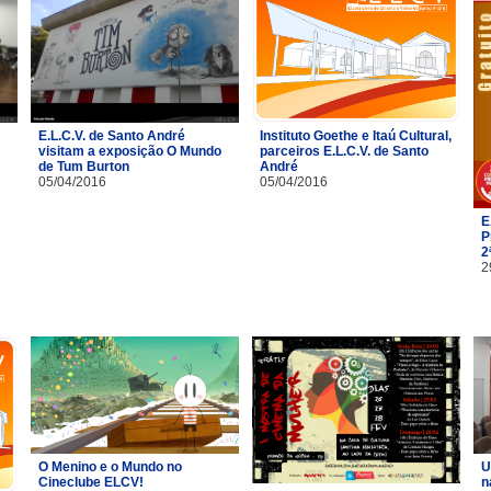
E.L.C.V. de Santo André
Instituto Goethe e Itaú Cultural,
visitam a exposição O Mundo
parceiros E.L.C.V. de Santo
de Tum Burton
André
05/04/2016
05/04/2016
E
P
2
2
O Menino e o Mundo no
U
Cineclube ELCV!
n