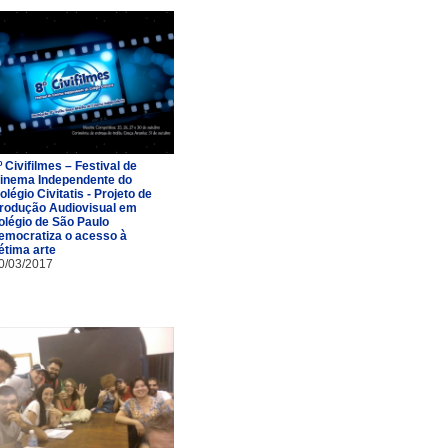
º Civifilmes – Festival de
inema Independente do
olégio Civitatis - Projeto de
rodução Audiovisual em
olégio de São Paulo
emocratiza o acesso à
étima arte
0/03/2017