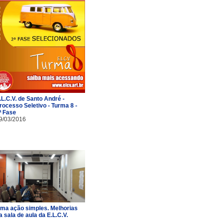
.L.C.V. de Santo André -
rocesso Seletivo - Turma 8 -
ª Fase
9/03/2016
ma ação simples. Melhorias
a sala de aula da E.L.C.V.