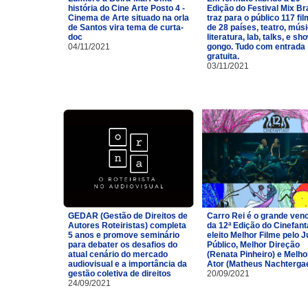
história do Cine Arte Posto 4 -
Edição do Festival Mix Br
Cinema de Arte situado na orla
traz para o público 117 fi
de Santos vira tema de curta-
de 28 países, teatro, músi
doc
literatura, lab, talks, e sh
04/11/2021
gongo. Tudo com entrada
gratuita.
03/11/2021
GEDAR (Gestão de Direitos de
Carro Rei é o grande ven
Autores Roteiristas) completa
da 12ª Edição do Cinefan
5 anos e promove seminário
eleito Melhor Filme pelo J
para debater os desafios do
Público, Melhor Direção
atual cenário do mercado
(Renata Pinheiro) e Melho
audiovisual e a importância da
Ator (Matheus Nachtergae
gestão coletiva de direitos
20/09/2021
24/09/2021