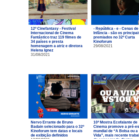
12º Cinefantasy - Festival
- República - e - Cenas de
Internacional de Cinema
Infância - são os principai
Fantástico traz 119 filmes de
premiados no 32º Curta
34 países e presta
Kinoforum
homenagem a atriz e diretora
29/08/2021
Helena Ignez
31/08/2021
Nervo Errante de Bruno
10ª Mostra Ecofalante de
Badain selecionado para o 32º
Cinema promove a pré-es
Kinoforum tem datas e locais
mundial de “A Bolsa ou a
de exibição definidos
Vida”, mais recente traba