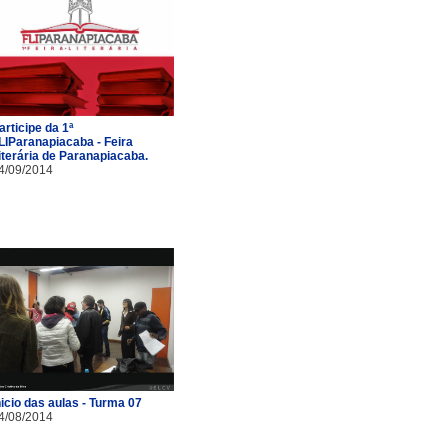
articipe da 1ª
LIParanapiacaba - Feira
iterária de Paranapiacaba.
4/09/2014
nicio das aulas - Turma 07
4/08/2014