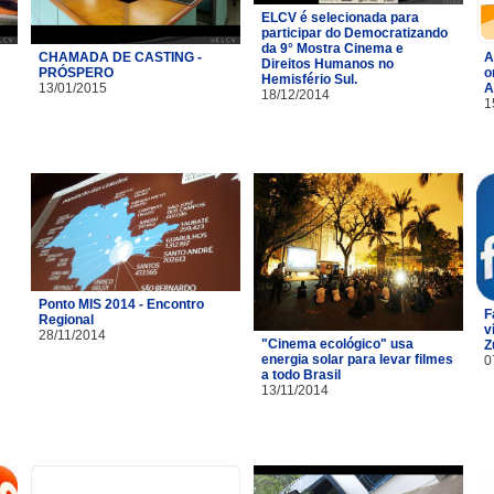
ELCV é selecionada para
participar do Democratizando
da 9° Mostra Cinema e
CHAMADA DE CASTING -
A
Direitos Humanos no
PRÓSPERO
o
Hemisfério Sul.
13/01/2015
A
18/12/2014
1
Ponto MIS 2014 - Encontro
F
Regional
v
28/11/2014
"Cinema ecológico" usa
Z
energia solar para levar filmes
0
a todo Brasil
13/11/2014