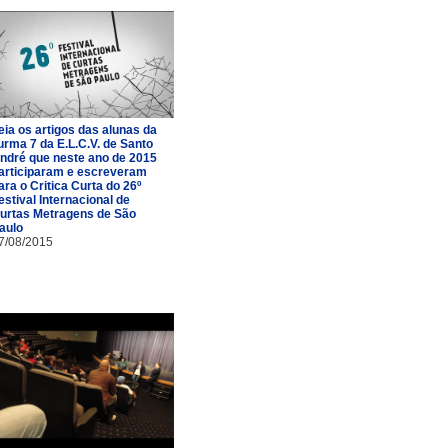
eia os artigos das alunas da
urma 7 da E.L.C.V. de Santo
ndré que neste ano de 2015
articiparam e escreveram
ara o Critica Curta do 26º
estival Internacional de
urtas Metragens de São
aulo
7/08/2015