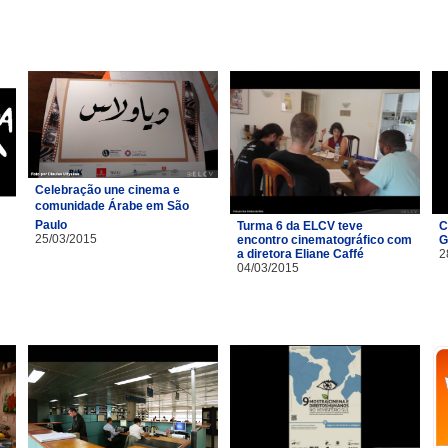
Celebração une cinema e
comunidade Árabe em São
Paulo
Turma 6 da ELCV teve
C
25/03/2015
encontro cinematográfico com
G
a diretora Eliane Caffé
2
04/03/2015