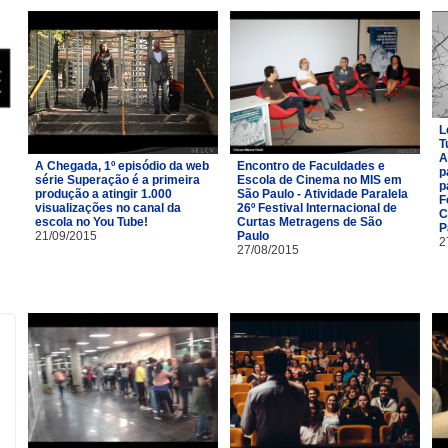
L
T
A
A Chegada, 1º episódio da web
Encontro de Faculdades e
p
série Superação é a primeira
Escola de Cinema no MIS em
p
produção a atingir 1.000
São Paulo - Atividade Paralela
F
visualizações no canal da
26º Festival Internacional de
C
escola no You Tube!
Curtas Metragens de São
P
21/09/2015
Paulo
2
27/08/2015