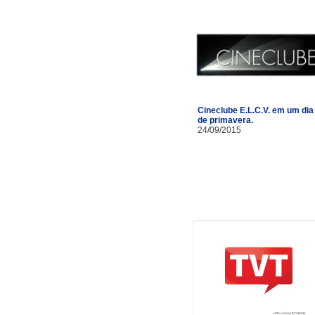
Cineclube E.L.C.V. em um dia
de primavera.
24/09/2015