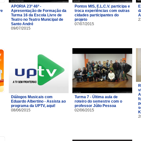
APORIA 23º 46º -
Pontos MIS, E.L.C.V. participa e
E
ve
Apresentação de Formação da
troca experiências com outras
d
Turma 16 da Escola Livre de
cidades participantes do
A
Teatro no Teatro Municipal de
projeto
2
Santo André
07/07/2015
09/07/2015
R
v
A
Diálogos Musicais com
Turma 7 - Última aula de
f
Eduardo Albertino - Assista ao
roteiro do semestre com o
p
programa da UPTV, aqui!
professor Júlio Pessoa
s
08/06/2015
02/06/2015
K
2