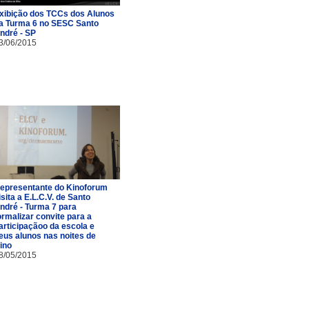
xibição dos TCCs dos Alunos
a Turma 6 no SESC Santo
ndré - SP
3/06/2015
epresentante do Kinoforum
isita a E.L.C.V. de Santo
ndré - Turma 7 para
ormalizar convite para a
articipaçãoo da escola e
eus alunos nas noites de
ino
8/05/2015