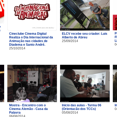
o
m
P
Cineclube Cinema Digital
ELCV recebe seu criador: Luis
F
Realiza o Dia Internacional da
Alberto de Abreu
L
Animação nas cidades de
25/09/2014
0
Diadema e Santo André.
25/10/2014
Mostra - Encontro com o
Inicio das aulas - Turma 06
I
Cinema Alemão - Casa da
(Orientacão dos TCCs)
0
Palavra
05/08/2014
06/08/2014