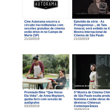
Cine Autorama encerra o
Episódio da série - As
circuito #acreditanelas com
Protagonistas -, de Tata
sessões gratuitas de cinema
Amaral, será exibido na 4
estilo drive-in no Campo de
Mostra Internacional de
Marte (SP)
Cinema de São Paulo
21/10/2019
21/10/2019
Premiado filme “Que Horas
5ª Mostra de Cinema Chi
Ela Volta”, de Anna Muylaert,
de São Paulo exalta prod
ganha livro com sessão de
feminina e exibe obras de
autógrafos
diretoras Chinesas
03/10/2019
Contemporâneas
26/09/2019