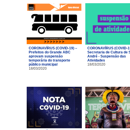
CORONAVÍRUS (COVID-19) –
CORONAVÍRUS (COVID-19
Prefeitos do Grande ABC
Secretaria de Cultura de 
aprovam suspensão
André - Suspensão das
temporária do transporte
Atividades
público municipal
18/03/2020
18/03/2020