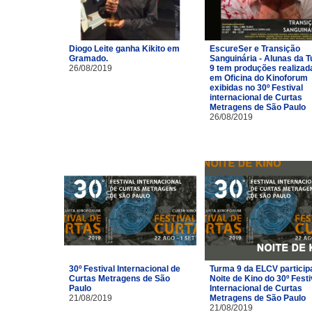
Diogo Leite ganha Kikito em
EscureSer e Transição
Gramado.
Sanguinária - Alunas da 
26/08/2019
9 tem produções realizad
em Oficina do Kinoforum
exibidas no 30º Festival
internacional de Curtas
Metragens de São Paulo
26/08/2019
30º Festival Internacional de
Turma 9 da ELCV particip
Curtas Metragens de São
Noite de Kino do 30º Festi
Paulo
Internacional de Curtas
21/08/2019
Metragens de São Paulo
21/08/2019