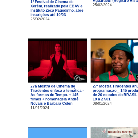
Aguarde!!! (Registro Hist
1º Festival de Cinema de
25/02/2024
Xerém, realizado pela EBAV e
Instituto Zeca Pagodinho, abre
inscrições até 10/03
25/02/2024
27a Mostra de Cinema de
27ª Mostra Tiradentes an
Tiradentes enfoca a temática -
programação _ 145 prod
As formas do Tempo- + 145
de 20 estados do BRASIL
filmes + homenageia André
19 a 27/01
Novais e Barbara Colen
08/01/2024
11/01/2024