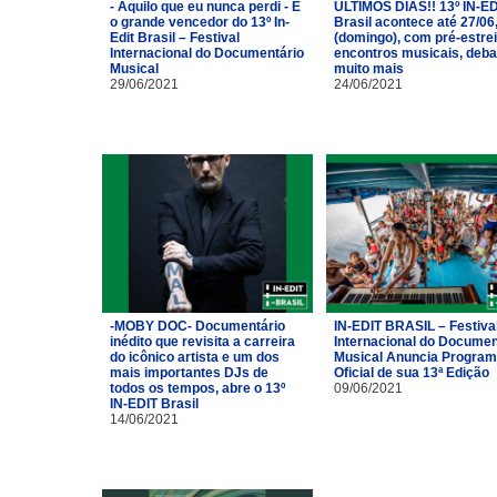
- Aquilo que eu nunca perdi - É
ÚLTIMOS DIAS!! 13º IN-ED
o grande vencedor do 13º In-
Brasil acontece até 27/06
Edit Brasil – Festival
(domingo), com pré-estrei
Internacional do Documentário
encontros musicais, deba
Musical
muito mais
29/06/2021
24/06/2021
-MOBY DOC- Documentário
IN-EDIT BRASIL – Festiva
inédito que revisita a carreira
Internacional do Documen
do icônico artista e um dos
Musical Anuncia Progra
mais importantes DJs de
Oficial de sua 13ª Edição
todos os tempos, abre o 13º
09/06/2021
IN-EDIT Brasil
14/06/2021