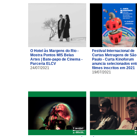
O Hotel às Margens do Rio -
Festival Internacional de
Mostra Pontos MIS Belas
Curtas Metragens de São
Artes | Bate-papo de Cinema -
Paulo - Curta Kinoforum
Parceria ELCV
anuncia selecionados ent
24/07/2021
filmes inscritos em 2021
19/07/2021