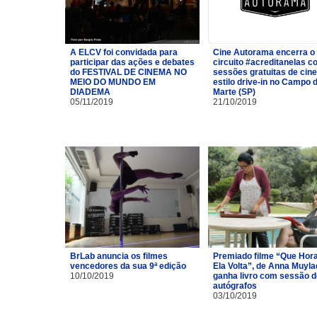
A ELCV foi convidada para
Cine Autorama encerra o
participar das ações e debates
circuito #acreditanelas 
do FESTIVAL DE CINEMA NO
sessões gratuitas de cin
MEIO DO MUNDO EM
estilo drive-in no Campo 
DIADEMA
Marte (SP)
05/11/2019
21/10/2019
BrLab anuncia os filmes
Premiado filme “Que Hor
vencedores da sua 9ª edição
Ela Volta”, de Anna Muyla
10/10/2019
ganha livro com sessão d
autógrafos
03/10/2019