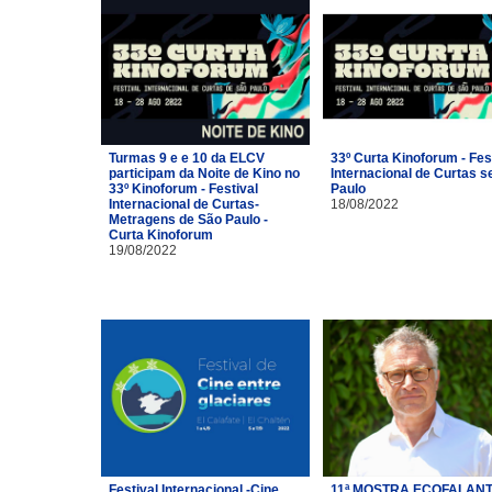
Turmas 9 e e 10 da ELCV
33º Curta Kinoforum - Fes
participam da Noite de Kino no
Internacional de Curtas s
33º Kinoforum - Festival
Paulo
Internacional de Curtas-
18/08/2022
Metragens de São Paulo -
Curta Kinoforum
19/08/2022
Festival Internacional -Cine
11ª MOSTRA ECOFALANT