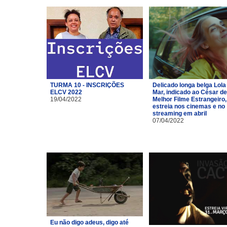
TURMA 10 - INSCRIÇÕES
Delicado longa belga Lola
ELCV 2022
Mar, indicado ao César de
19/04/2022
Melhor Filme Estrangeiro,
estreia nos cinemas e no
streaming em abril
07/04/2022
Eu não digo adeus, digo até