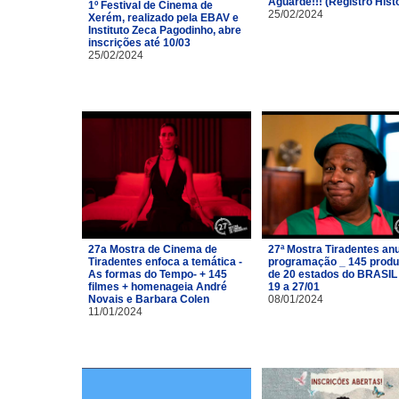
Aguarde!!! (Registro Hist
1º Festival de Cinema de
25/02/2024
Xerém, realizado pela EBAV e
Instituto Zeca Pagodinho, abre
inscrições até 10/03
25/02/2024
27a Mostra de Cinema de
27ª Mostra Tiradentes an
Tiradentes enfoca a temática -
programação _ 145 prod
As formas do Tempo- + 145
de 20 estados do BRASIL
filmes + homenageia André
19 a 27/01
Novais e Barbara Colen
08/01/2024
11/01/2024