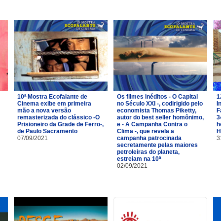
10ª Mostra Ecofalante de
Os filmes inéditos - O Capital
1
Cinema exibe em primeira
no Século XXI -, codirigido pelo
I
mão a nova versão
economista Thomas Piketty,
F
m
remasterizada do clássico -O
autor do best seller homônimo,
3
Prisioneiro da Grade de Ferro-,
e - A Campanha Contra o
h
de Paulo Sacramento
Clima -, que revela a
H
07/09/2021
campanha patrocinada
3
secretamente pelas maiores
petroleiras do planeta,
estreiam na 10ª
02/09/2021