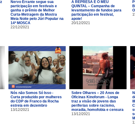
iz
Nervo Errante segue sua
A REPRESA É O MEU
P
participação em festivais e
QUINTAL – Campanha de
B
ganha o prêmio de Melhor
levantamento de fundos para
O
Curta-Metragem da Mostra
participação em festival,
1
Meia Noite pelo Júri Popular na
apoie!
14ª MOSCA
20/12/2021
22/12/2021
Nós não Somos Só Isso -
Sobre Olhares – 20 Anos de
N
Curta produzido por mulheres
Oficinas Kinoforum - Longa
d
do CDP de Franco da Rocha
traz a visão de jovens das
I
estreia em dezembro
periferias sobre racismo,
C
13/12/2021
moradia, homofobia e censura
s
13/12/2021
s
M
1