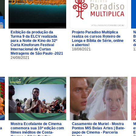
Exibição da produção da
Projeto Paradiso Multiplica
N
Turma 9 da ELCV realizada
realiza os cursos Roteiro de
B
para a Noite de Kino do 32º
Longa e Bíblia de Série, online
K
Curta Kinoforum Festival
e abertos!
d
Internacional de Curtas
18/08/2021
1
Metragens de São Paulo -2021
24/08/2021
Mostra Ecofalante de Cinema
Casamento de Muriel - Mostra
M
ia
comemora sua 10ª edição com
Pontos MIS Belas Artes | Bate-
e
filmes inéditos de Costa-
papo de Cinema - Parceria
E