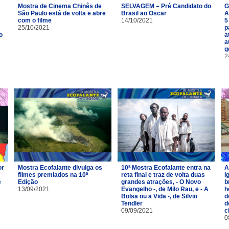
Mostra de Cinema Chinês de
SELVAGEM – Pré Candidato do
G
São Paulo está de volta e abre
Brasil ao Oscar
A
com o filme
14/10/2021
5
25/10/2021
p
o
a
a
g
2
or
Mostra Ecofalante divulga os
10ª Mostra Ecofalante entra na
A
filmes premiados na 10ª
reta final e traz de volta duas
I
e
Edição
grandes atrações, - O Novo
b
13/09/2021
Evangelho -, de Milo Rau, e - A
h
Bolsa ou a Vida -, de Silvio
d
Tendler
d
09/09/2021
c
0