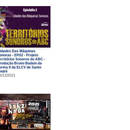
idades Das Máquinas
onoras - EP.02 - Projeto
erritórios Sonoros do ABC -
rodução Bruno Badain da
urma 9 da ELCV de Santo
ndré
6/12/2021