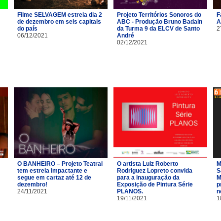
Filme SELVAGEM estreia dia 2
Projeto Territórios Sonoros do
F
de dezembro em seis capitais
ABC - Produção Bruno Badain
A
do país
da Turma 9 da ELCV de Santo
2
06/12/2021
André
02/12/2021
O BANHEIRO – Projeto Teatral
O artista Luiz Roberto
M
tem estreia impactante e
Rodriguez Lopreto convida
S
segue em cartaz até 12 de
para a inauguração da
M
dezembro!
Exposição de Pintura Série
p
24/11/2021
PLANOS.
n
19/11/2021
1