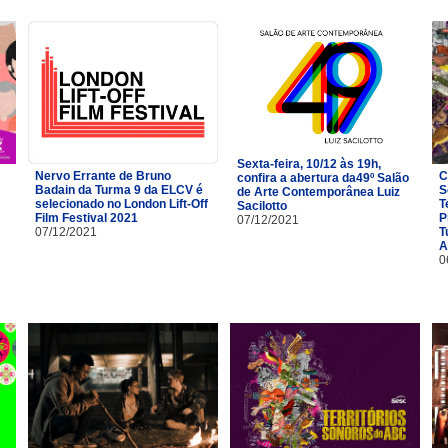
Sexta-feira, 10/12 às 19h,
Nervo Errante de Bruno
C
confira a abertura da49º Salão
Badain da Turma 9 da ELCV é
S
de Arte Contemporânea Luiz
selecionado no London Lift-Off
T
Sacilotto
Film Festival 2021
P
07/12/2021
07/12/2021
T
A
0