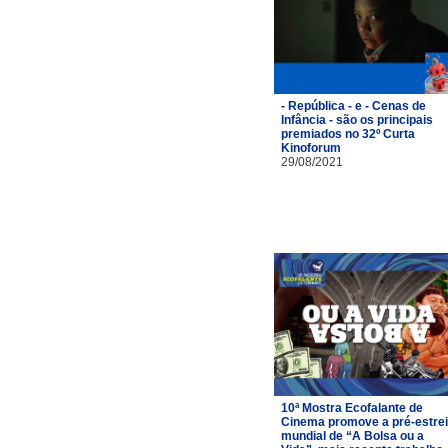
- República - e - Cenas de
Infância - são os principais
premiados no 32º Curta
Kinoforum
29/08/2021
10ª Mostra Ecofalante de
Cinema promove a pré-estre
mundial de “A Bolsa ou a