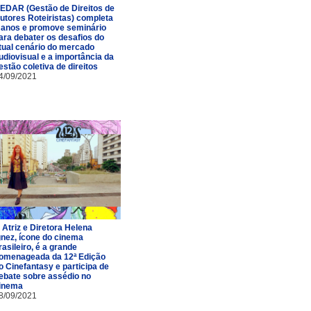
EDAR (Gestão de Direitos de
utores Roteiristas) completa
 anos e promove seminário
ara debater os desafios do
tual cenário do mercado
udiovisual e a importância da
estão coletiva de direitos
4/09/2021
 Atriz e Diretora Helena
gnez, ícone do cinema
rasileiro, é a grande
omenageada da 12ª Edição
o Cinefantasy e participa de
ebate sobre assédio no
inema
8/09/2021