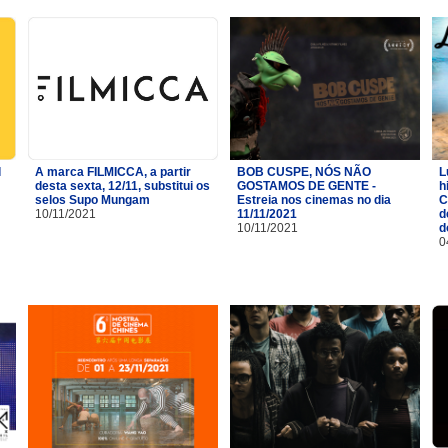
l
A marca FILMICCA, a partir
BOB CUSPE, NÓS NÃO
L
desta sexta, 12/11, substitui os
GOSTAMOS DE GENTE -
h
selos Supo Mungam
Estreia nos cinemas no dia
C
10/11/2021
11/11/2021
d
10/11/2021
d
0