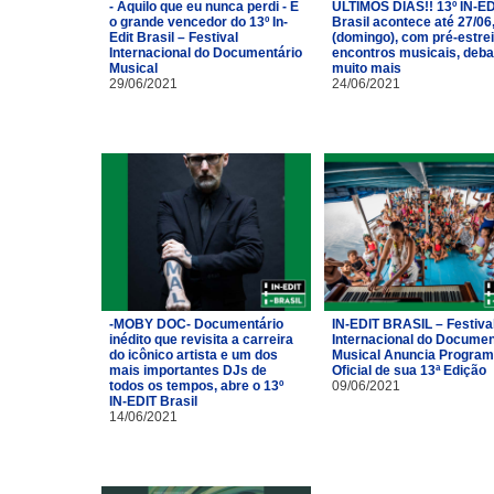
- Aquilo que eu nunca perdi - É
ÚLTIMOS DIAS!! 13º IN-ED
o grande vencedor do 13º In-
Brasil acontece até 27/06
Edit Brasil – Festival
(domingo), com pré-estrei
Internacional do Documentário
encontros musicais, deba
Musical
muito mais
29/06/2021
24/06/2021
-MOBY DOC- Documentário
IN-EDIT BRASIL – Festiva
inédito que revisita a carreira
Internacional do Documen
do icônico artista e um dos
Musical Anuncia Progra
mais importantes DJs de
Oficial de sua 13ª Edição
todos os tempos, abre o 13º
09/06/2021
IN-EDIT Brasil
14/06/2021