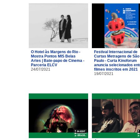
O Hotel às Margens do Rio -
Festival Internacional de
Mostra Pontos MIS Belas
Curtas Metragens de São
Artes | Bate-papo de Cinema -
Paulo - Curta Kinoforum
Parceria ELCV
anuncia selecionados ent
24/07/2021
filmes inscritos em 2021
19/07/2021