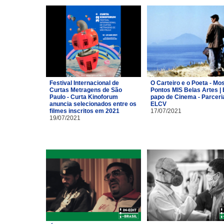
Festival Internacional de
O Carteiro e o Poeta - Mo
Curtas Metragens de São
Pontos MIS Belas Artes | 
Paulo - Curta Kinoforum
papo de Cinema - Parceri
anuncia selecionados entre os
ELCV
filmes inscritos em 2021
17/07/2021
19/07/2021