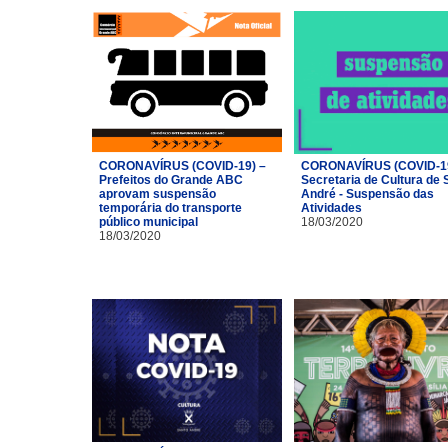
CORONAVÍRUS (COVID-19) –
CORONAVÍRUS (COVID-19
Prefeitos do Grande ABC
Secretaria de Cultura de 
aprovam suspensão
André - Suspensão das
temporária do transporte
Atividades
público municipal
18/03/2020
18/03/2020