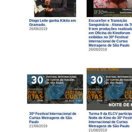
Diogo Leite ganha Kikito em
EscureSer e Transição
Gramado.
Sanguinária - Alunas da 
26/08/2019
9 tem produções realizad
em Oficina do Kinoforum
exibidas no 30º Festival
internacional de Curtas
Metragens de São Paulo
26/08/2019
30º Festival Internacional de
Turma 9 da ELCV particip
Curtas Metragens de São
Noite de Kino do 30º Festi
Paulo
Internacional de Curtas
21/08/2019
Metragens de São Paulo
21/08/2019