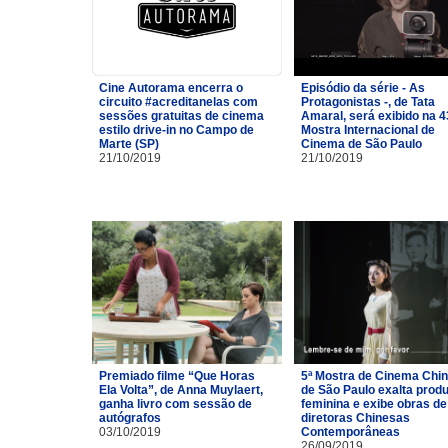
Cine Autorama encerra o
Episódio da série - As
circuito #acreditanelas com
Protagonistas -, de Tata
sessões gratuitas de cinema
Amaral, será exibido na 4
estilo drive-in no Campo de
Mostra Internacional de
Marte (SP)
Cinema de São Paulo
21/10/2019
21/10/2019
Premiado filme “Que Horas
5ª Mostra de Cinema Chi
Ela Volta”, de Anna Muylaert,
de São Paulo exalta prod
ganha livro com sessão de
feminina e exibe obras de
autógrafos
diretoras Chinesas
03/10/2019
Contemporâneas
26/09/2019