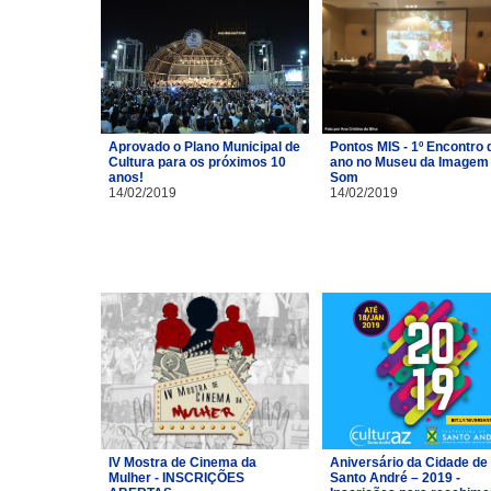
Aprovado o Plano Municipal de
Pontos MIS - 1º Encontro 
Cultura para os próximos 10
ano no Museu da Imagem 
anos!
Som
14/02/2019
14/02/2019
IV Mostra de Cinema da
Aniversário da Cidade de
Mulher - INSCRIÇÕES
Santo André – 2019 -