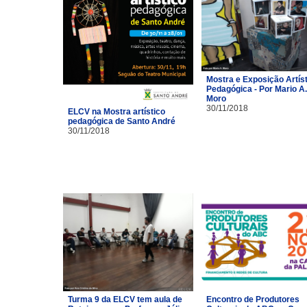
Mostra e Exposição Artíst
Pedagógica - Por Mario A.
Moro
30/11/2018
ELCV na Mostra artístico
pedagógica de Santo André
30/11/2018
Turma 9 da ELCV tem aula de
Encontro de Produtores